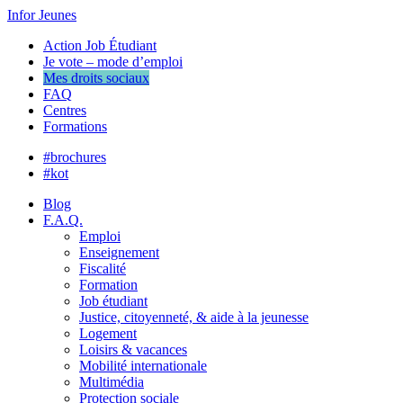
Infor Jeunes
Action Job Étudiant
Je vote – mode d’emploi
Mes droits sociaux
FAQ
Centres
Formations
#brochures
#kot
Blog
F.A.Q.
Emploi
Enseignement
Fiscalité
Formation
Job étudiant
Justice, citoyenneté, & aide à la jeunesse
Logement
Loisirs & vacances
Mobilité internationale
Multimédia
Protection sociale