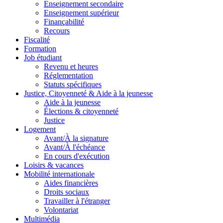
Enseignement secondaire
Enseignement supérieur
Finançabilité
Recours
Fiscalité
Formation
Job étudiant
Revenu et heures
Réglementation
Statuts spécifiques
Justice, Citoyenneté & Aide à la jeunesse
Aide à la jeunesse
Élections & citoyenneté
Justice
Logement
Avant/À la signature
Avant/À l'échéance
En cours d'exécution
Loisirs & vacances
Mobilité internationale
Aides financières
Droits sociaux
Travailler à l'étranger
Volontariat
Multimédia