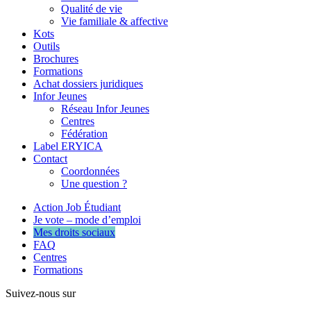
Qualité de vie
Vie familiale & affective
Kots
Outils
Brochures
Formations
Achat dossiers juridiques
Infor Jeunes
Réseau Infor Jeunes
Centres
Fédération
Label ERYICA
Contact
Coordonnées
Une question ?
Action Job Étudiant
Je vote – mode d’emploi
Mes droits sociaux
FAQ
Centres
Formations
Suivez-nous sur