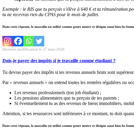
Exemple : le RIS que tu perçois s’élève à 640 € et ta rémunération po
tu ne recevras rien du CPAS pour le mois de juillet.
Dans cette réponse, le masculin est utilisé comme genre neutre et désigne aussi bien les fem
Dernière modification le 27 mars 2026
Dois-je payer des impôts si je travaille comme étudiant ?
Tu devras payer des impôts si tes revenus annuels bruts sont supérieu
Par « revenus annuels » on entend toutes les rentrées régulières ou oc
Les revenus professionnels (ton job étudiant) ;
Les pensions alimentaires que tu perçois de tes parents ;
Si éventuellement tu as des revenus de biens immobiliers, mobili
Attention, si tes ressources sont inférieures à ce montant, tu dois qua
Dans cette réponse, le masculin est utilisé comme genre neutre et désigne aussi bien les fem