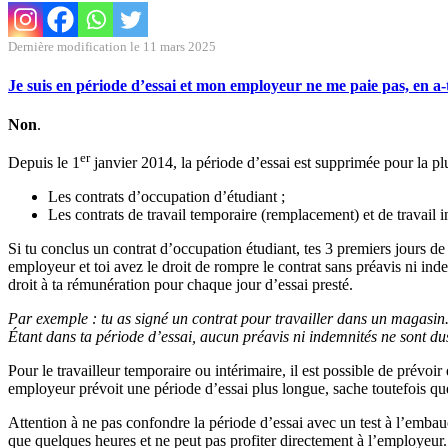
Dernière modification le 11 mars 2025
Je suis en période d’essai et mon employeur ne me paie pas, en a-t-
Non
.
er
Depuis le 1
janvier 2014, la période d’essai est supprimée pour la plu
Les contrats d’occupation d’étudiant ;
Les contrats de travail temporaire (remplacement) et de travail i
Si tu conclus un contrat d’occupation étudiant, tes 3 premiers jours de
employeur et toi avez le droit de rompre le contrat sans préavis ni ind
droit à ta rémunération pour chaque jour d’essai presté.
Par exemple : tu as signé un contrat pour travailler dans un magasin. 
Étant dans ta période d’essai, aucun préavis ni indemnités ne sont dus
Pour le travailleur temporaire ou intérimaire, il est possible de prévo
employeur prévoit une période d’essai plus longue, sache toutefois que c
Attention à ne pas confondre la période d’essai avec un test à l’embau
que quelques heures et ne peut pas profiter directement à l’employeur