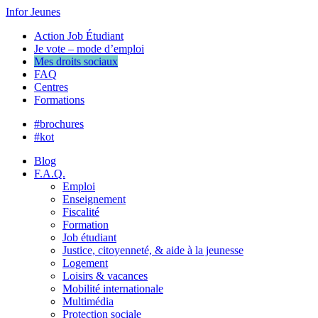
Infor Jeunes
Action Job Étudiant
Je vote – mode d’emploi
Mes droits sociaux
FAQ
Centres
Formations
#brochures
#kot
Blog
F.A.Q.
Emploi
Enseignement
Fiscalité
Formation
Job étudiant
Justice, citoyenneté, & aide à la jeunesse
Logement
Loisirs & vacances
Mobilité internationale
Multimédia
Protection sociale