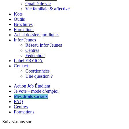
Qualité de vie
Vie familiale & affective
Kots
Outils
Brochures
Formations
Achat dossiers juridiques
Infor Jeunes
Réseau Infor Jeunes
Centres
Fédération
Label ERYICA
Contact
Coordonnées
Une question ?
Action Job Étudiant
Je vote – mode d’emploi
Mes droits sociaux
FAQ
Centres
Formations
Suivez-nous sur