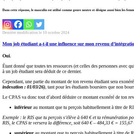
Dans cette réponse, le masculin est utilisé comme genre neutre et désigne aussi bien les fem
Dernière modification le 10 octobre 2024
Mon job étudiant a-t-il une influence sur mon revenu d’intégratio
Oui
.
Étant donné que toutes tes ressources (et celles des personnes avec qu
à un job étudiant sera déduit de ce dernier.
Cependant, une partie du montant de ton revenu étudiant sera exonérée
indexation : 01/03/26)
, tant pour les étudiants boursiers que non bours
Le CPAS va donc tout d’abord déduire ce montant exonéré de ton reven
inférieur
au montant que tu perçois habituellement à titre de R
Exemple : le RIS que tu perçois s’élève à 640 € et ta rémunération po
RIS, le CPAS te versera la différence, soit 640 € – 484,33 € = 155,67
supérieur
au montant que tu perçois habituellement à titre de