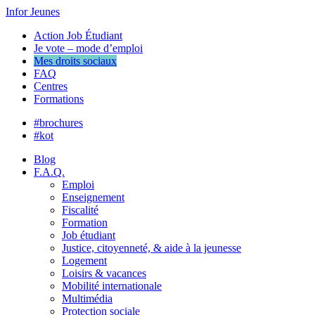
Infor Jeunes
Action Job Étudiant
Je vote – mode d’emploi
Mes droits sociaux
FAQ
Centres
Formations
#brochures
#kot
Blog
F.A.Q.
Emploi
Enseignement
Fiscalité
Formation
Job étudiant
Justice, citoyenneté, & aide à la jeunesse
Logement
Loisirs & vacances
Mobilité internationale
Multimédia
Protection sociale