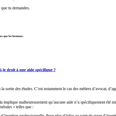
ce que tu demandes.
mes que les hommes.
-je droit à une aide spécifique ?
e à la sortie des études. C’est notamment le cas des métiers d’avocat, d
ela implique malheureusement qu’aucune aide n’a spécifiquement été mise
nérales » telles que :
 d’insertion professionnelle. Pour plus d’infos au sujet du stage d’inser