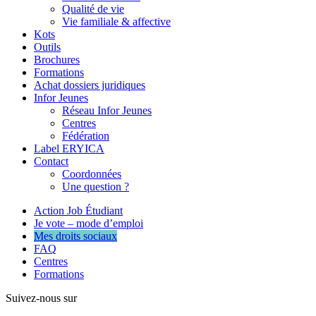
Qualité de vie
Vie familiale & affective
Kots
Outils
Brochures
Formations
Achat dossiers juridiques
Infor Jeunes
Réseau Infor Jeunes
Centres
Fédération
Label ERYICA
Contact
Coordonnées
Une question ?
Action Job Étudiant
Je vote – mode d’emploi
Mes droits sociaux
FAQ
Centres
Formations
Suivez-nous sur