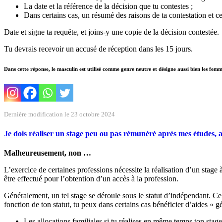
La date et la référence de la décision que tu contestes ;
Dans certains cas, un résumé des raisons de ta contestation et 
Date et signe ta requête, et joins-y une copie de la décision contestée.
Tu devrais recevoir un accusé de réception dans les 15 jours.
Dans cette réponse, le masculin est utilisé comme genre neutre et désigne aussi bien les fem
Dernière modification le 23 octobre 2024
Je dois réaliser un stage peu ou pas rémunéré après mes études, ai
Malheureusement, non …
L’exercice de certaines professions nécessite la réalisation d’un stag
être effectué pour l’obtention d’un accès à la profession.
Généralement, un tel stage se déroule sous le statut d’indépendant. C
fonction de ton statut, tu peux dans certains cas bénéficier d’aides « gé
Les allocations familiales si tu réalises en même temps ton stage