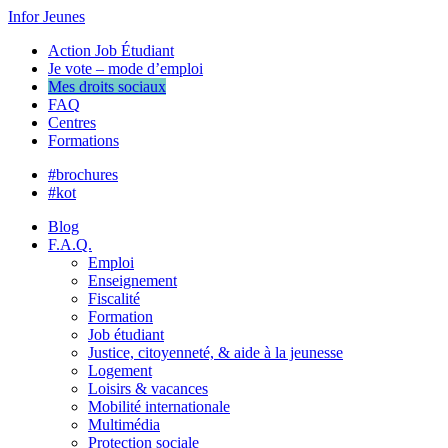
Infor Jeunes
Action Job Étudiant
Je vote – mode d’emploi
Mes droits sociaux
FAQ
Centres
Formations
#brochures
#kot
Blog
F.A.Q.
Emploi
Enseignement
Fiscalité
Formation
Job étudiant
Justice, citoyenneté, & aide à la jeunesse
Logement
Loisirs & vacances
Mobilité internationale
Multimédia
Protection sociale