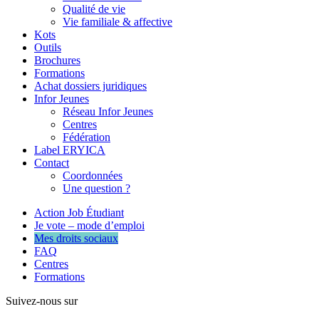
Qualité de vie
Vie familiale & affective
Kots
Outils
Brochures
Formations
Achat dossiers juridiques
Infor Jeunes
Réseau Infor Jeunes
Centres
Fédération
Label ERYICA
Contact
Coordonnées
Une question ?
Action Job Étudiant
Je vote – mode d’emploi
Mes droits sociaux
FAQ
Centres
Formations
Suivez-nous sur