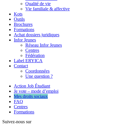
Qualité de vie
Vie familiale & affective
Kots
Outils
Brochures
Formations
Achat dossiers juridiques
Infor Jeunes
Réseau Infor Jeunes
Centres
Fédération
Label ERYICA
Contact
Coordonnées
Une question ?
Action Job Étudiant
Je vote – mode d’emploi
Mes droits sociaux
FAQ
Centres
Formations
Suivez-nous sur