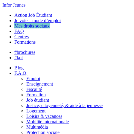
Infor Jeunes
Action Job Étudiant
Je vote – mode d’emploi
Mes droits sociaux
FAQ
Centres
Formations
#brochures
#kot
Blog
F.A.Q.
Emploi
Enseignement
Fiscalité
Formation
Job étudiant
Justice, citoyenneté, & aide à la jeunesse
Logement
Loisirs & vacances
Mobilité internationale
Multimédia
Protection sociale