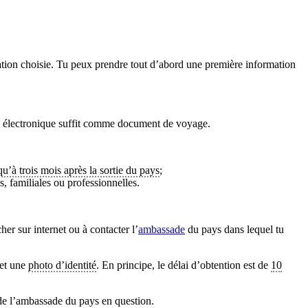
tination choisie. Tu peux prendre tout d’abord une première information
ité électronique suffit comme document de voyage.
qu’à trois mois après la sortie du pays
;
s, familiales ou professionnelles.
her sur internet ou à contacter l’
ambassade
du pays dans lequel tu
 et une
photo d’identité
. En principe, le délai d’obtention est de
10
e de l’ambassade du pays en question.