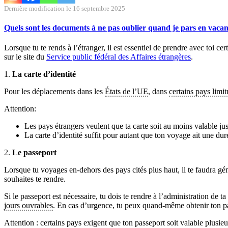
Dernière modification le 16 septembre 2025
Quels sont les documents à ne pas oublier quand je pars en vacan
Lorsque tu te rends à l’étranger, il est essentiel de prendre avec toi c
sur le site du
Service public fédéral des Affaires étrangères
.
1.
La carte d’identité
Pour les déplacements dans les
États de l’UE
, dans
certains pays limi
Attention:
Les pays étrangers veulent que ta carte soit au moins valable jus
La carte d’identité suffit pour autant que ton voyage ait une dur
2.
Le passeport
Lorsque tu voyages en-dehors des pays cités plus haut, il te faudra géné
souhaites te rendre.
Si le passeport est nécessaire, tu dois te rendre à l’administration de ta
jours ouvrables
. En cas d’urgence, tu peux quand-même obtenir ton pa
Attention : certains pays exigent que ton passeport soit valable plusieu