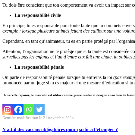
Tu dois être conscient que ton comportement va avoir un impact sur cel
La responsabilité civile
En principe, tu es responsable pour toute faute que tu commets enver
exemple : lorsque plusieurs animés jettent des cailloux sur une voiture
Cependant, en tant qu’animateur, tu es en partie protégé par l’organisa
Attention, l’organisation ne te protège que si la faute est considérée 
surveilles pas les enfants et l’un d’entre eux fait une chute, tu oublie
La responsabilité pénale
On parle de responsabilité pénale lorsque tu enfreins la loi
(par exempl
prononcée par un juge si tu es majeur et une mesure d’éducation si tu
Dans cette réponse, le masculin est utilisé comme genre neutre et désigne aussi bien les fem
Dernière modification le 21 novembre 2024
Y a-t-il des vaccins obligatoires pour partir à l’étranger ?