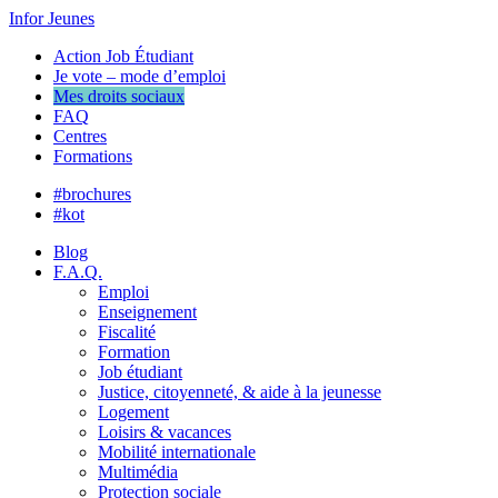
Infor Jeunes
Action Job Étudiant
Je vote – mode d’emploi
Mes droits sociaux
FAQ
Centres
Formations
#brochures
#kot
Blog
F.A.Q.
Emploi
Enseignement
Fiscalité
Formation
Job étudiant
Justice, citoyenneté, & aide à la jeunesse
Logement
Loisirs & vacances
Mobilité internationale
Multimédia
Protection sociale