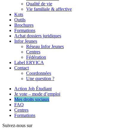
Qualité de vie
Vie familiale & affective
Kots
Outils
Brochures
Formations
Achat dossiers juridiques
Infor Jeunes
Réseau Infor Jeunes
Centres
Fédération
Label ERYICA
Contact
Coordonnées
Une question ?
Action Job Étudiant
Je vote – mode d’emploi
Mes droits sociaux
FAQ
Centres
Formations
Suivez-nous sur