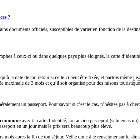
ces ?
ertains documents officiels, susceptibles de varier en fonction de la des
trophes
à ceux-ci ou dans
quelques pays plus éloignés
, la carte d’ident
qu’à la date de ton retour si celle-ci peut être fixée, et parfois même
jus
ée maximale de 3 mois et qu’il soit organisé pour des raisons touristique
ralement un passeport. Pour savoir si c’est le cas, n’hésites pas à cherc
commune
avec ta carte d’identité, ton ancien passeport (si tu en as un)
sseport en un jour mais le prix sera beaucoup plus élevé.
rs mois après la fin de ton séjour. Veille donc à te renseigner sur le sit