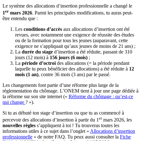
Le système des allocations d’insertion professionnelle a changé le
er
1
mars 2026
. Parmi les principales modifications, tu auras peut-
être entendu que :
Les
conditions d’accès
aux allocations d’insertion ont été
revues, avec notamment une exigence de réussite des études
ou de la formation pour tous les jeunes (auparavant, cette
exigence ne s’appliquait qu’aux jeunes de moins de 21 ans) ;
La
durée du stage
d’insertion a été réduite, passant de 310
jours (12 mois) à
156 jours (6 mois)
;
La
période d’octroi
des allocations (= la période pendant
laquelle tu peux bénéficier des allocations) a été réduite à
12
mois (1 an)
, contre 36 mois (3 ans) par le passé.
Les changements font partie d’une réforme plus large de la
réglementation du chômage. L’ONEM tient à jour une page dédiée à
la réforme sur son site internet («
Réforme du chômage : qu’est-ce
qui change
? »).
Si tu as débuté ton stage d’insertion ou que tu as commencé à
er
percevoir des allocations d’insertion à partir du 1
mars 2026, les
nouvelles règles
s’appliquent à toi ! Tu trouveras toutes les
informations utiles à ce sujet dans l’onglet «
Allocations d’insertion
professionnelle
» de notre FAQ. Tu peux aussi consulter la
Fiche