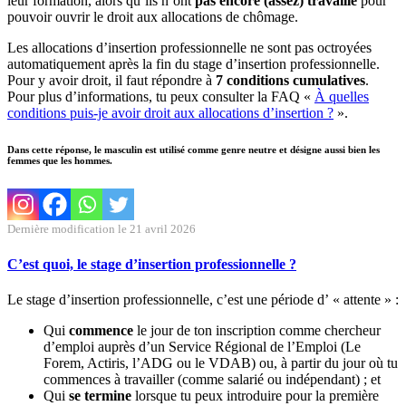
leur formation, alors qu’ils n’ont
pas encore (assez) travaillé
pour
pouvoir ouvrir le droit aux allocations de chômage.
Les allocations d’insertion professionnelle ne sont pas octroyées
automatiquement après la fin du stage d’insertion professionnelle.
Pour y avoir droit, il faut répondre à
7 conditions cumulatives
.
Pour plus d’informations, tu peux consulter la FAQ «
À quelles
conditions puis-je avoir droit aux allocations d’insertion ?
».
Dans cette réponse, le masculin est utilisé comme genre neutre et désigne aussi bien les
femmes que les hommes.
Dernière modification le 21 avril 2026
C’est quoi, le stage d’insertion professionnelle ?
Le stage d’insertion professionnelle, c’est une période d’ « attente » :
Qui
commence
le jour de ton inscription comme chercheur
d’emploi auprès d’un Service Régional de l’Emploi (Le
Forem, Actiris, l’ADG ou le VDAB) ou, à partir du jour où tu
commences à travailler (comme salarié ou indépendant) ; et
Qui
se termine
lorsque tu peux introduire pour la première