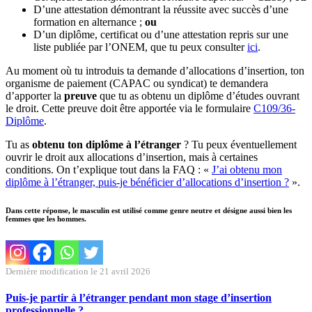
D’une attestation démontrant la réussite avec succès d’une
formation en alternance ;
ou
D’un diplôme, certificat ou d’une attestation repris sur une
liste publiée par l’ONEM, que tu peux consulter
ici
.
Au moment où tu introduis ta demande d’allocations d’insertion, ton
organisme de paiement (CAPAC ou syndicat) te demandera
d’apporter la
preuve
que tu as obtenu un diplôme d’études ouvrant
le droit. Cette preuve doit être apportée via le formulaire
C109/36-
Diplôme
.
Tu as
obtenu ton diplôme à l’étranger
? Tu peux éventuellement
ouvrir le droit aux allocations d’insertion, mais à certaines
conditions. On t’explique tout dans la FAQ : «
J’ai obtenu mon
diplôme à l’étranger, puis-je bénéficier d’allocations d’insertion ?
».
Dans cette réponse, le masculin est utilisé comme genre neutre et désigne aussi bien les
femmes que les hommes.
Dernière modification le 21 avril 2026
Puis-je partir à l’étranger pendant mon stage d’insertion
professionnelle ?