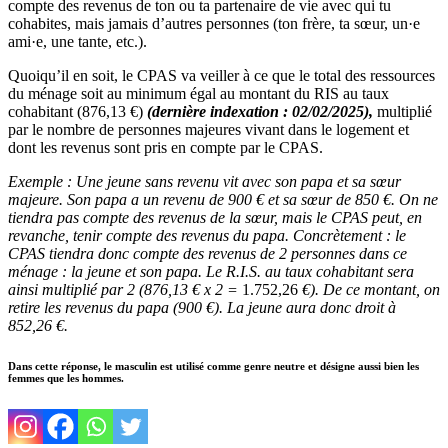
compte des revenus de ton ou ta partenaire de vie avec qui tu
cohabites, mais jamais d’autres personnes (ton frère, ta sœur, un·e
ami·e, une tante, etc.).
Quoiqu’il en soit, le CPAS va veiller à ce que le total des ressources
du ménage soit au minimum égal au montant du RIS au taux
cohabitant (876,13 €)
(dernière indexation : 02/02/2025),
multiplié
par le nombre de personnes majeures vivant dans le logement et
dont les revenus sont pris en compte par le CPAS.
Exemple : Une jeune sans revenu vit avec son papa et sa sœur
majeure. Son papa a un revenu de 900 € et sa sœur de 850 €. On ne
tiendra pas compte des revenus de la sœur, mais le CPAS peut, en
revanche, tenir compte des revenus du papa. Concrètement : le
CPAS tiendra donc compte des revenus de 2 personnes dans ce
ménage : la jeune et son papa. Le R.I.S. au taux cohabitant sera
ainsi multiplié par 2 (876,13 € x 2 =
1.752,26
€). De ce montant, on
retire les revenus du papa (900 €). La jeune aura donc droit à
852,26 €.
Dans cette réponse, le masculin est utilisé comme genre neutre et désigne aussi bien les
femmes que les hommes.