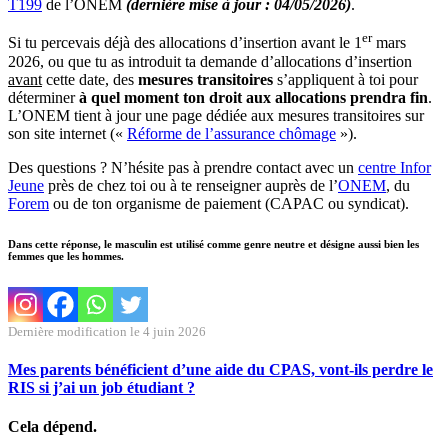
T199
de l’ONEM
(dernière mise à jour : 04/05/2026)
.
er
Si tu percevais déjà des allocations d’insertion avant le 1
mars
2026, ou que tu as introduit ta demande d’allocations d’insertion
avant
cette date, des
mesures transitoires
s’appliquent à toi pour
déterminer
à quel moment ton droit aux allocations prendra fin
.
L’ONEM tient à jour une page dédiée aux mesures transitoires sur
son site internet («
Réforme de l’assurance chômage
»).
Des questions ? N’hésite pas à prendre contact avec un
centre Infor
Jeune
près de chez toi ou à te renseigner auprès de l’
ONEM
, du
Forem
ou de ton organisme de paiement (CAPAC ou syndicat).
Dans cette réponse, le masculin est utilisé comme genre neutre et désigne aussi bien les
femmes que les hommes.
Dernière modification le 4 juin 2026
Mes parents bénéficient d’une aide du CPAS, vont-ils perdre le
RIS si j’ai un job étudiant ?
Cela dépend.