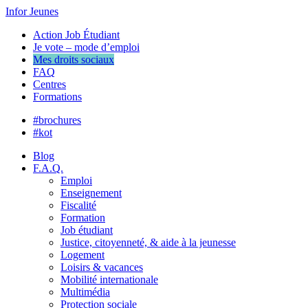
Infor Jeunes
Action Job Étudiant
Je vote – mode d’emploi
Mes droits sociaux
FAQ
Centres
Formations
#brochures
#kot
Blog
F.A.Q.
Emploi
Enseignement
Fiscalité
Formation
Job étudiant
Justice, citoyenneté, & aide à la jeunesse
Logement
Loisirs & vacances
Mobilité internationale
Multimédia
Protection sociale