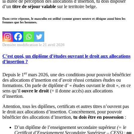
la durée de perception des allocations d’insertion, tu dois disposer
d’un
titre de séjour valable
sur le territoire belge.
Dans cette réponse, le masculin est utilisé comme genre neutre et désigne aussi bien les
femmes que les hommes.
Dernière modification le 21 avril 2026
C’est quoi, un diplôme d’études ouvrant le droit aux allocations
d’insertion ?
er
Depuis le 1
mars 2026, une des conditions pour pouvoir bénéficier
des allocations d’insertion est d’avoir réussi certaines études ou
formations. On parle de diplôme d’ « études ouvrant le droit », en ce
sens qu’il
ouvre
le droit
(= il donne accès) aux allocations
d’insertion.
Attention, tous les diplômes, certificats et autres titres n’ouvrent pas
le droit aux allocations d’insertion. Concrètement, pour pouvoir
bénéficier des allocations d’insertion,
tu dois être en possession
:
D’un diplôme de l’enseignement secondaire supérieur
(= le
Certificat d’Enseignement Secondaire Supérieur – CESS)
;
ou