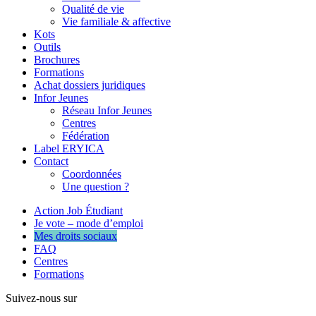
Qualité de vie
Vie familiale & affective
Kots
Outils
Brochures
Formations
Achat dossiers juridiques
Infor Jeunes
Réseau Infor Jeunes
Centres
Fédération
Label ERYICA
Contact
Coordonnées
Une question ?
Action Job Étudiant
Je vote – mode d’emploi
Mes droits sociaux
FAQ
Centres
Formations
Suivez-nous sur