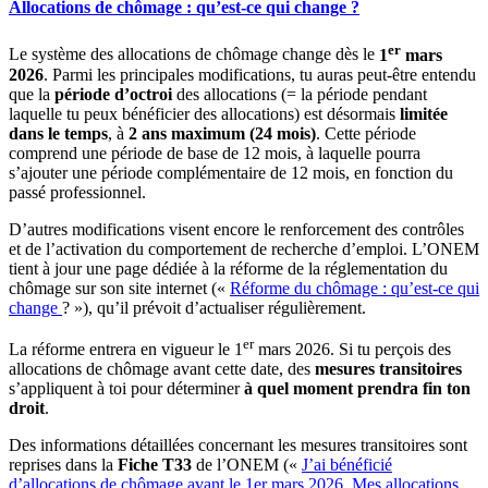
Allocations de chômage : qu’est-ce qui change ?
er
Le système des allocations de chômage change dès le
1
mars
2026
. Parmi les principales modifications, tu auras peut-être entendu
que la
période d’octroi
des allocations (= la période pendant
laquelle tu peux bénéficier des allocations) est désormais
limitée
dans le temps
, à
2 ans maximum (24 mois)
. Cette période
comprend une période de base de 12 mois, à laquelle pourra
s’ajouter une période complémentaire de 12 mois, en fonction du
passé professionnel.
D’autres modifications visent encore le renforcement des contrôles
et de l’activation du comportement de recherche d’emploi. L’ONEM
tient à jour une page dédiée à la réforme de la réglementation du
chômage sur son site internet («
Réforme du chômage : qu’est-ce qui
change
? »), qu’il prévoit d’actualiser régulièrement.
er
La réforme entrera en vigueur le 1
mars 2026. Si tu perçois des
allocations de chômage avant cette date, des
mesures transitoires
s’appliquent à toi pour déterminer
à quel moment prendra fin ton
droit
.
Des informations détaillées concernant les mesures transitoires sont
reprises dans la
Fiche T33
de l’ONEM («
J’ai bénéficié
d’allocations de chômage avant le 1er mars 2026. Mes allocations