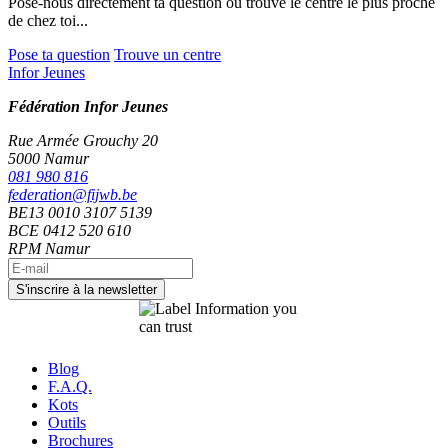
Pose-nous directement ta question ou trouve le centre le plus proche
de chez toi...
Pose ta question
Trouve un centre
Infor Jeunes
Fédération Infor Jeunes
Rue Armée Grouchy 20
5000 Namur
081 980 816
federation@fijwb.be
BE13 0010 3107 5139
BCE 0412 520 610
RPM Namur
Blog
F.A.Q.
Kots
Outils
Brochures