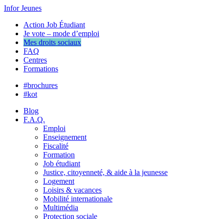
Infor Jeunes
Action Job Étudiant
Je vote – mode d’emploi
Mes droits sociaux
FAQ
Centres
Formations
#brochures
#kot
Blog
F.A.Q.
Emploi
Enseignement
Fiscalité
Formation
Job étudiant
Justice, citoyenneté, & aide à la jeunesse
Logement
Loisirs & vacances
Mobilité internationale
Multimédia
Protection sociale