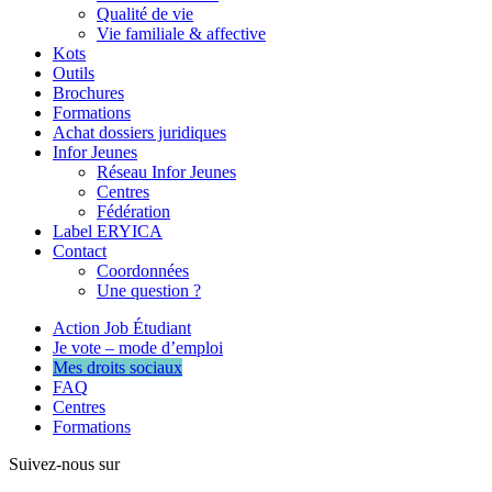
Qualité de vie
Vie familiale & affective
Kots
Outils
Brochures
Formations
Achat dossiers juridiques
Infor Jeunes
Réseau Infor Jeunes
Centres
Fédération
Label ERYICA
Contact
Coordonnées
Une question ?
Action Job Étudiant
Je vote – mode d’emploi
Mes droits sociaux
FAQ
Centres
Formations
Suivez-nous sur