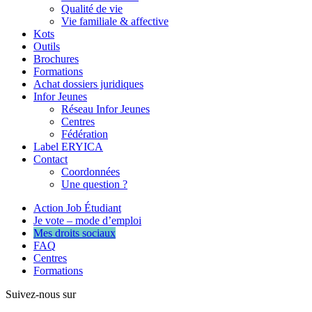
Qualité de vie
Vie familiale & affective
Kots
Outils
Brochures
Formations
Achat dossiers juridiques
Infor Jeunes
Réseau Infor Jeunes
Centres
Fédération
Label ERYICA
Contact
Coordonnées
Une question ?
Action Job Étudiant
Je vote – mode d’emploi
Mes droits sociaux
FAQ
Centres
Formations
Suivez-nous sur