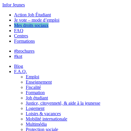
Infor Jeunes
Action Job Étudiant
Je vote – mode d’emploi
Mes droits sociaux
FAQ
Centres
Formations
#brochures
#kot
Blog
F.A.Q.
Emploi
Enseignement
Fiscalité
Formation
Job étudiant
Justice, citoyenneté, & aide à la jeunesse
Logement
Loisirs & vacances
Mobilité internationale
Multimédia
Protection sociale