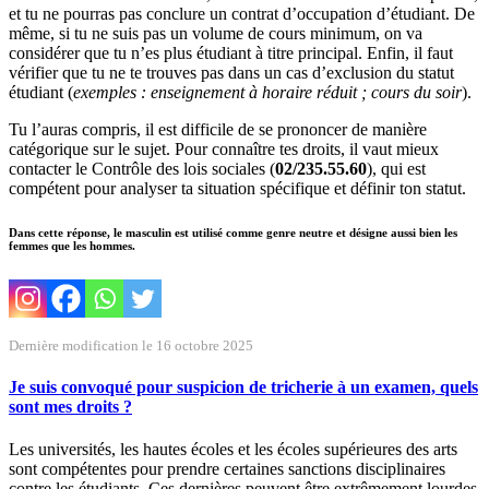
et tu ne pourras pas conclure un contrat d’occupation d’étudiant. De
même, si tu ne suis pas un volume de cours minimum, on va
considérer que tu n’es plus étudiant à titre principal. Enfin, il faut
vérifier que tu ne te trouves pas dans un cas d’exclusion du statut
étudiant (
exemples : enseignement à horaire réduit ; cours du soir
).
Tu l’auras compris, il est difficile de se prononcer de manière
catégorique sur le sujet. Pour connaître tes droits, il vaut mieux
contacter le Contrôle des lois sociales (
02/235.55.60
), qui est
compétent pour analyser ta situation spécifique et définir ton statut.
Dans cette réponse, le masculin est utilisé comme genre neutre et désigne aussi bien les
femmes que les hommes.
Dernière modification le 16 octobre 2025
Je suis convoqué pour suspicion de tricherie à un examen, quels
sont mes droits ?
Les universités, les hautes écoles et les écoles supérieures des arts
sont compétentes pour prendre certaines sanctions disciplinaires
contre les étudiants. Ces dernières peuvent être extrêmement lourdes