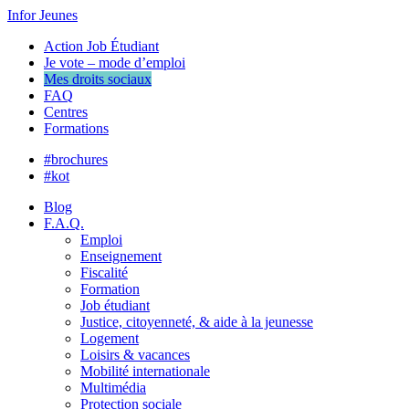
Infor Jeunes
Action Job Étudiant
Je vote – mode d’emploi
Mes droits sociaux
FAQ
Centres
Formations
#brochures
#kot
Blog
F.A.Q.
Emploi
Enseignement
Fiscalité
Formation
Job étudiant
Justice, citoyenneté, & aide à la jeunesse
Logement
Loisirs & vacances
Mobilité internationale
Multimédia
Protection sociale