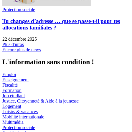
Protection sociale
Tu changes d’adresse … que se passe-t-il pour tes
allocations familiales ?
22 décembre 2025
Plus d'infos
Encore plus de news
L'information sans condition !
Emploi
Enseignement
Fiscalité
Formation
Job étudiant
Justice, Citoyenneté & Aide à la jeunesse
Logement
Loisirs & vacances
Mobilité internationale
Multimédia
Protection sociale