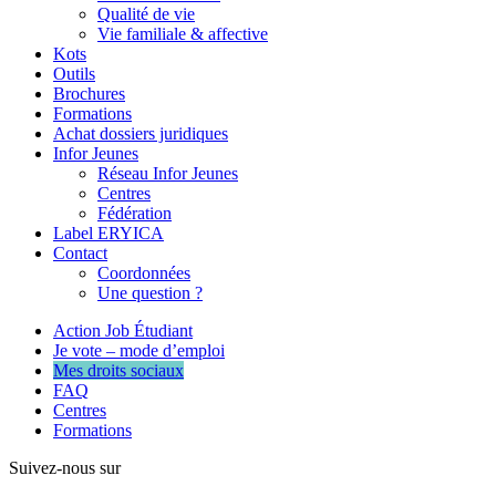
Qualité de vie
Vie familiale & affective
Kots
Outils
Brochures
Formations
Achat dossiers juridiques
Infor Jeunes
Réseau Infor Jeunes
Centres
Fédération
Label ERYICA
Contact
Coordonnées
Une question ?
Action Job Étudiant
Je vote – mode d’emploi
Mes droits sociaux
FAQ
Centres
Formations
Suivez-nous sur