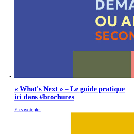
« What's Next » – Le guide pratique
ici dans #brochures
En savoir plus