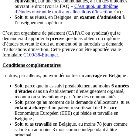
équivalent
, par une des communautés, à l’un des diplômes
ouvrant le droit (voir la FAQ «
C’est quoi, un diplôme
d’études ouvrant le droit aux allocations d’insertion ?
») ;
Soit
, tu as réussi, en Belgique, un
examen d’admission
à
l’enseignement supérieur.
C’est ton organisme de paiement (CAPAC ou syndicat) qui te
demandera d’apporter la
preuve
que tu as obtenu un diplôme
d’études ouvrant le droit au moment où tu introduis ta demande
d’allocations d’insertion. Cette preuve doit être apportée via le
formulaire
C109/36-Etranger
.
Conditions complémentaires
Tu dois, par ailleurs, pouvoir démontrer un
ancrage
en Belgique :
Soit
, parce que tu as suivi préalablement au moins
6 années
d’études
dans un établissement d’enseignement organisé,
reconnu ou subventionné par l’une des communautés ;
Soit
, parce qu’au moment de la demande d’allocations, tu es
enfant à charge
d’un parent ressortissant de l’Espace
Economique Européen (EEE) qui réside et travaille en
Belgique ;
Soit
, tu as
travaillé
en Belgique, au moins 78 jours comme
salarié ou au moins 3 mois comme indépendant à titre
principal.