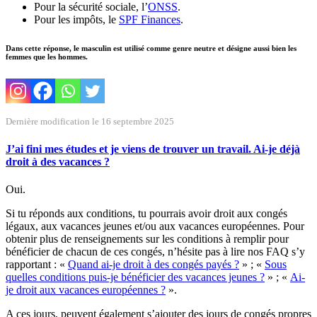
Pour la sécurité sociale, l’
ONSS
.
Pour les impôts, le
SPF Finances
.
Dans cette réponse, le masculin est utilisé comme genre neutre et désigne aussi bien les
femmes que les hommes.
Dernière modification le 16 septembre 2025
J’ai fini mes études et je viens de trouver un travail. Ai-je déjà
droit à des vacances ?
Oui.
Si tu réponds aux conditions, tu pourrais avoir droit aux congés
légaux, aux vacances jeunes et/ou aux vacances européennes. Pour
obtenir plus de renseignements sur les conditions à remplir pour
bénéficier de chacun de ces congés, n’hésite pas à lire nos FAQ s’y
rapportant : «
Quand ai-je droit à des congés payés ?
» ; «
Sous
quelles conditions puis-je bénéficier des vacances jeunes ?
» ; «
Ai-
je droit aux vacances européennes ?
».
A ces jours, peuvent également s’ajouter des jours de congés propres