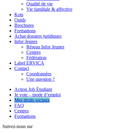
Qualité de vie
Vie familiale & affective
Kots
Outils
Brochures
Formations
Achat dossiers juridiques
Infor Jeunes
Réseau Infor Jeunes
Centres
Fédération
Label ERYICA
Contact
Coordonnées
Une question ?
Action Job Étudiant
Je vote – mode d’emploi
Mes droits sociaux
FAQ
Centres
Formations
Suivez-nous sur