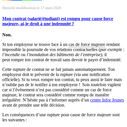
Dernière modification le 17 mars 2026
Mon contrat (salarié/étudiant) est rompu pour cause force
majeure, ai-je droit à une indemnité ?
Non.
Si ton employeur se trouve face à un
cas de force majeure
rendant
impossible la poursuite de vos relations contractuelles (
p
ar exemple :
l’incendie ou l’inondation des bâtiments de l’entreprise)
, il
peut rompre ton contrat de travail sans devoir te payer d’indemnité.
Cette rupture de contrat ne se fait jamais automatiquement. Ton
employeur doit te prévenir de la rupture (via une notification
officielle). Si tu veux rompre ton contrat, tu peux aussi le faire mais
n’oublie pas de le notifier à ton employeur !
Sois toutefois vigilent
car si l’évènement n’est pas considéré comme un cas de force
majeure, le contrat sera considéré comme rompu de manière
irrégulière. N’hésite pas à t’informer auprès d’un
centre Infor Jeunes
avant de prendre une telle décision.
Les conséquences d’une rupture pour cause de force majeure sont
les suivantes :