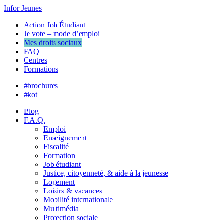
Infor Jeunes
Action Job Étudiant
Je vote – mode d’emploi
Mes droits sociaux
FAQ
Centres
Formations
#brochures
#kot
Blog
F.A.Q.
Emploi
Enseignement
Fiscalité
Formation
Job étudiant
Justice, citoyenneté, & aide à la jeunesse
Logement
Loisirs & vacances
Mobilité internationale
Multimédia
Protection sociale