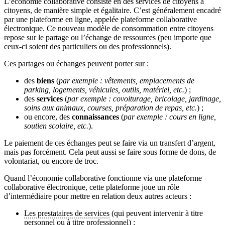
L’économie collaborative consiste en des services de citoyens à
citoyens, de manière simple et égalitaire. C’est généralement encadré
par une plateforme en ligne, appelée plateforme collaborative
électronique. Ce nouveau modèle de consommation entre citoyens
repose sur le partage ou l’échange de ressources (peu importe que
ceux-ci soient des particuliers ou des professionnels).
Ces partages ou échanges peuvent porter sur :
des
biens
(
par exemple : vêtements, emplacements de
parking, logements, véhicules, outils, matériel, etc.
) ;
des
services
(
par exemple : covoiturage, bricolage, jardinage,
soins aux animaux, courses, préparation de repas, etc.
) ;
ou encore, des
connaissances
(
par exemple : cours en ligne,
soutien scolaire, etc.
).
Le paiement de ces échanges peut se faire via un transfert d’argent,
mais pas forcément. Cela peut aussi se faire sous forme de dons, de
volontariat, ou encore de troc.
Quand l’économie collaborative fonctionne via une plateforme
collaborative électronique, cette plateforme joue un rôle
d’intermédiaire pour mettre en relation deux autres acteurs :
Les prestataires de services
(qui peuvent intervenir à titre
personnel ou à titre professionnel) ;