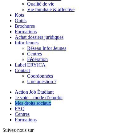
Qualité de vie
Vie familiale & affective
Kots
Outils
Brochures
Formations
Achat dossiers juridiques
Infor Jeunes
Réseau Infor Jeunes
Centres
Fédération
Label ERYICA
Contact
Coordonnées
Une question ?
Action Job Étudiant
Je vote – mode d’emploi
Mes droits sociaux
FAQ
Centres
Formations
Suivez-nous sur