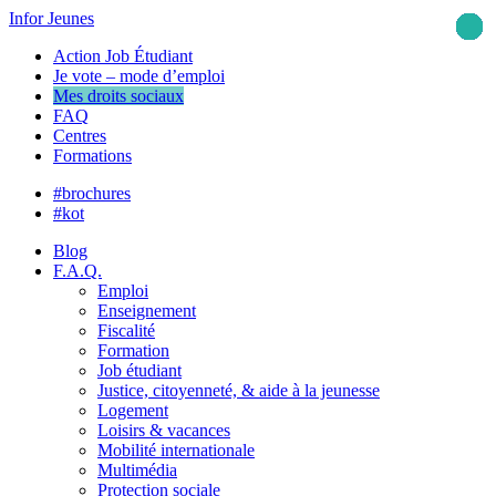
Infor Jeunes
Action Job Étudiant
Je vote – mode d’emploi
Mes droits sociaux
FAQ
Centres
Formations
#brochures
#kot
Blog
F.A.Q.
Emploi
Enseignement
Fiscalité
Formation
Job étudiant
Justice, citoyenneté, & aide à la jeunesse
Logement
Loisirs & vacances
Mobilité internationale
Multimédia
Protection sociale