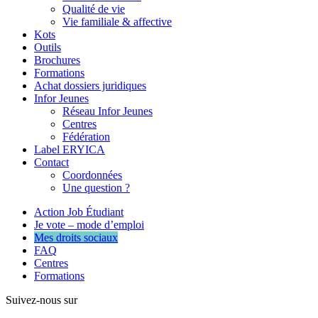
Qualité de vie
Vie familiale & affective
Kots
Outils
Brochures
Formations
Achat dossiers juridiques
Infor Jeunes
Réseau Infor Jeunes
Centres
Fédération
Label ERYICA
Contact
Coordonnées
Une question ?
Action Job Étudiant
Je vote – mode d’emploi
Mes droits sociaux
FAQ
Centres
Formations
Suivez-nous sur