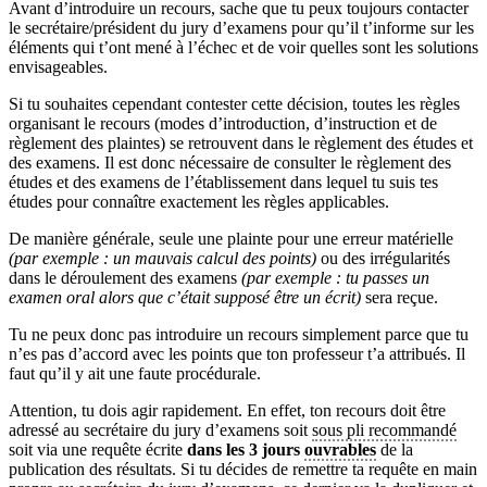
Avant d’introduire un recours, sache que tu peux toujours contacter
le secrétaire/président du jury d’examens pour qu’il t’informe sur les
éléments qui t’ont mené à l’échec et de voir quelles sont les solutions
envisageables.
Si tu souhaites cependant contester cette décision, toutes les règles
organisant le recours (modes d’introduction, d’instruction et de
règlement des plaintes) se retrouvent dans le règlement des études et
des examens. Il est donc nécessaire de consulter le règlement des
études et des examens de l’établissement dans lequel tu suis tes
études pour connaître exactement les règles applicables.
De manière générale, seule une plainte pour une erreur matérielle
(par exemple : un mauvais calcul des points)
ou des irrégularités
dans le déroulement des examens
(par exemple : tu passes un
examen oral alors que c’était supposé être un écrit)
sera reçue.
Tu ne peux donc pas introduire un recours simplement parce que tu
n’es pas d’accord avec les points que ton professeur t’a attribués. Il
faut qu’il y ait une faute procédurale.
Attention, tu dois agir rapidement. En effet, ton recours doit être
adressé au secrétaire du jury d’examens soit
sous pli recommandé
soit via une requête écrite
dans les 3 jours
ouvrables
de la
publication des résultats. Si tu décides de remettre ta requête en main