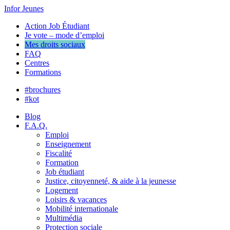
Infor Jeunes
Action Job Étudiant
Je vote – mode d’emploi
Mes droits sociaux
FAQ
Centres
Formations
#brochures
#kot
Blog
F.A.Q.
Emploi
Enseignement
Fiscalité
Formation
Job étudiant
Justice, citoyenneté, & aide à la jeunesse
Logement
Loisirs & vacances
Mobilité internationale
Multimédia
Protection sociale