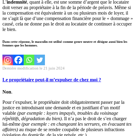
L’
indemnité
, quant à elle, est une somme d’argent que le locataire
doit verser au propriétaire à la fin de la période de préavis. Même si
la compensation est équivalente à un ou plusieurs mois de loyer, il
ne s’agit là que d’une compensation financière pour le « dommage »
causé, cela ne donne pas le droit au locataire de continuer à occuper
le bien.
Dans cette réponse, le masculin est utilisé comme genre neutre et désigne aussi bien les
femmes que les hommes.
Dernière modification le 21 juin 2024
Le propriétaire peut-il m’expulser de chez moi ?
Non
.
Pour t’expulser, le propriétaire doit obligatoirement passer par la
justice en introduisant une demande et en justifiant d’un motif
valable
(par exemple : loyers impayés, troubles du voisinage
répétitifs, dégradation du bien)
. Il n’a pas le droit de s’en charger
lui-même
(par exemple : en changeant les serrures, en évacuant tes
affaires)
au risque de se rendre coupable de plusieurs infractions
(violation du domicile, de la vie privée, etc.).