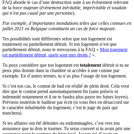
FAQ aborde le cas d’une destruction suite à un évènement relevant
de la force majeure (
évènement inévitable, imprévisible et soudain
qui n’est pas causé par une personne
).
Par exemple, d’importantes inondations telles que celles connues en
juillet 2021 en Belgique constituent un cas de force majeure.
Tes possibilités sont différentes selon que ton logement est
totalement ou partiellement détruit. Si ton logement n’est que
partiellement détruit, nous te renvoyons à la FAQ «
Mon logement
est partiellement détruit, quels sont mes droits ?
».
Tu peux considérer que ton logement est
totalement
détruit si tu ne
peux plus dormir dans ta chambre ni accéder à une cuisine par
exemple. En d’autres termes, tu n’as plus l’usage de ton logement.
Si c’est ton cas, le contrat de bail est résilié de plein droit. Cela veut
dire que le contrat prend automatiquement fin (sans préavis ni
indemnité notamment et il ne te faudra plus payer tes futurs loyers).
Préviens toutefois le bailleur par écrit (si vous êtes en désaccord sur
le caractère
inhabitable
du logement, c’est le juge de paix qui
tranchera).
Si tes affaires ont été détruites ou endommagées, c’est vers ton
assurance que tu dois te tourner. Tu seras couvert si tu avais pris une
assurance pour le contenu du bien loué. Assure-toi d’avoir un