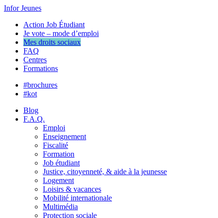
Infor Jeunes
Action Job Étudiant
Je vote – mode d’emploi
Mes droits sociaux
FAQ
Centres
Formations
#brochures
#kot
Blog
F.A.Q.
Emploi
Enseignement
Fiscalité
Formation
Job étudiant
Justice, citoyenneté, & aide à la jeunesse
Logement
Loisirs & vacances
Mobilité internationale
Multimédia
Protection sociale