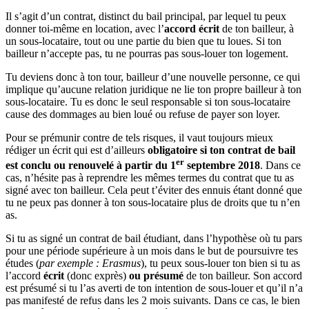
Il s’agit d’un contrat, distinct du bail principal, par lequel tu peux
donner toi-même en location, avec l’
accord écrit
de ton bailleur, à
un sous-locataire, tout ou une partie du bien que tu loues. Si ton
bailleur n’accepte pas, tu ne pourras pas sous-louer ton logement.
Tu deviens donc à ton tour, bailleur d’une nouvelle personne, ce qui
implique qu’aucune relation juridique ne lie ton propre bailleur à ton
sous-locataire. Tu es donc le seul responsable si ton sous-locataire
cause des dommages au bien loué ou refuse de payer son loyer.
Pour se prémunir contre de tels risques, il vaut toujours mieux
rédiger un écrit qui est d’ailleurs
obligatoire si ton contrat de bail
er
est conclu ou renouvelé à partir du 1
septembre 2018
. Dans ce
cas, n’hésite pas à reprendre les mêmes termes du contrat que tu as
signé avec ton bailleur. Cela peut t’éviter des ennuis étant donné que
tu ne peux pas donner à ton sous-locataire plus de droits que tu n’en
as.
Si tu as signé un contrat de bail étudiant, dans l’hypothèse où tu pars
pour une période supérieure à un mois dans le but de poursuivre tes
études (
par exemple : Erasmus
), tu peux sous-louer ton bien si tu as
l’accord
écrit
(donc exprès)
ou présumé
de ton bailleur. Son accord
est présumé si tu l’as averti de ton intention de sous-louer et qu’il n’a
pas manifesté de refus dans les 2 mois suivants. Dans ce cas, le bien