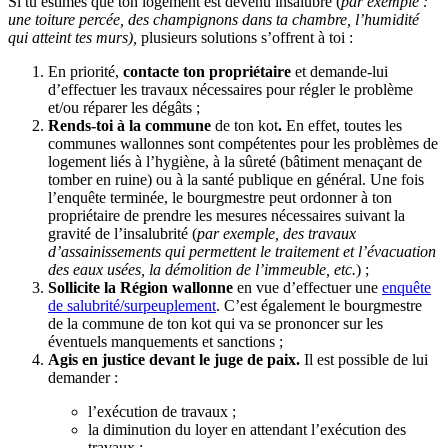
Si tu estimes que ton logement est devenu insalubre (
par exemple :
une toiture percée, des champignons dans ta chambre, l’humidité
qui atteint tes murs),
plusieurs solutions s’offrent à toi :
En priorité,
contacte ton propriétaire
et demande-lui
d’effectuer les travaux nécessaires pour régler le problème
et/ou réparer les dégâts ;
Rends-toi à la commune
de ton kot
.
En effet, toutes les
communes wallonnes sont compétentes pour les problèmes de
logement liés à l’hygiène, à la sûreté (bâtiment menaçant de
tomber en ruine) ou à la santé publique en général. Une fois
l’enquête terminée, le bourgmestre peut ordonner à ton
propriétaire de prendre les mesures nécessaires suivant la
gravité de l’insalubrité (
par exemple, des travaux
d’assainissements qui permettent le traitement et l’évacuation
des eaux usées
, la démolition de l’immeuble, etc.
) ;
Sollicite la Région wallonne
en vue d’effectuer une
enquête
de salubrité/surpeuplement
. C’est également le bourgmestre
de la commune de ton kot qui va se prononcer sur les
éventuels manquements et sanctions ;
Agis en justice devant le juge de paix.
Il est possible de lui
demander :
l’exécution de travaux ;
la diminution du loyer en attendant l’exécution des
travaux ;