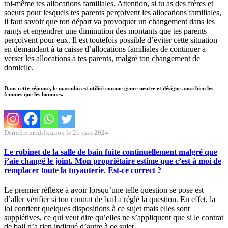
toi-même tes allocations familiales. Attention, si tu as des frères et
soeurs pour lesquels tes parents perçoivent les allocations familiales,
il faut savoir que ton départ va provoquer un changement dans les
rangs et engendrer une diminution des montants que tes parents
perçoivent pour eux. Il est toutefois possible d’éviter cette situation
en demandant à ta caisse d’allocations familiales de continuer à
verser les allocations à tes parents, malgré ton changement de
domicile.
Dans cette réponse, le masculin est utilisé comme genre neutre et désigne aussi bien les
femmes que les hommes.
Dernière modification le 21 juin 2024
Le robinet de la salle de bain fuite continuellement malgré que
j’aie changé le joint. Mon propriétaire estime que c’est à moi de
remplacer toute la tuyauterie. Est-ce correct ?
Le premier réflexe à avoir lorsqu’une telle question se pose est
d’aller vérifier si ton contrat de bail a réglé la question. En effet, la
loi contient quelques dispositions à ce sujet mais elles sont
supplétives, ce qui veut dire qu’elles ne s’appliquent que si le contrat
de bail n’a rien indiqué d’autre à ce sujet.