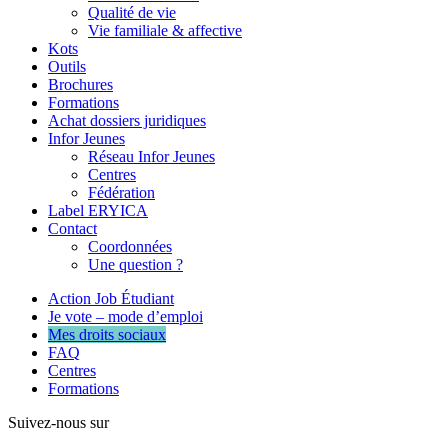
Qualité de vie
Vie familiale & affective
Kots
Outils
Brochures
Formations
Achat dossiers juridiques
Infor Jeunes
Réseau Infor Jeunes
Centres
Fédération
Label ERYICA
Contact
Coordonnées
Une question ?
Action Job Étudiant
Je vote – mode d’emploi
Mes droits sociaux
FAQ
Centres
Formations
Suivez-nous sur