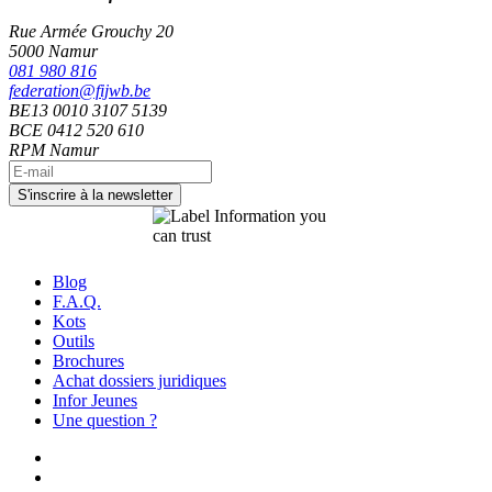
Rue Armée Grouchy 20
5000 Namur
081 980 816
federation@fijwb.be
BE13 0010 3107 5139
BCE 0412 520 610
RPM Namur
Blog
F.A.Q.
Kots
Outils
Brochures
Achat dossiers juridiques
Infor Jeunes
Une question ?