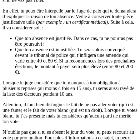
si tu ne vas pas voter.
En effet, tu peux être interpellé par le Juge de paix qui te demandera
d’expliquer la raison de ton absence. Veille à conserver toute pièce
justificative utile
(par exemple : un certificat médical)
. Suite à cela,
il va considérer soit :
Que ton absence est justifiée. Dans ce cas, tu ne pourras pas
être poursuivi ;
Que ton absence est injustifiée. Tu seras alors convoqué
devant le tribunal de police qui t’infligera une amende qui
varie entre 40 et 80 €. Si tu recommences lors des prochaines
élections, le montant à payer sera plus élevé (entre 80 et 200
€).
Lorsque le juge considère que tu manques à ton obligation à
plusieurs reprises (au moins 4 fois en 15 ans), tu seras aussi rayé de
la liste des électeurs pendant 10 ans.
Attention, il faut bien distinguer le fait de ne pas aller voter (qui est
une faute) et le fait de voter blanc (qui est un droit). Lorsque tu votes
blanc, tu t’es présenté mais tu considères qu’aucun parti ne mérite
ton vote.
N’oublie pas que si tu es absent le jour du vote, tu peux recourir au
vote par procuration. Pour plus d’informations à ce sujet, tu peux