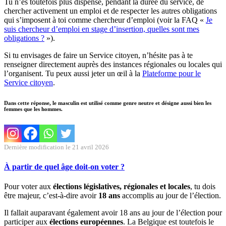
Tu n’es toutefois plus dispensé, pendant la durée du service, de
chercher activement un emploi et de respecter les autres obligations
qui s’imposent à toi comme chercheur d’emploi (voir la FAQ «
Je
suis chercheur d’emploi en stage d’insertion, quelles sont mes
obligations ?
»).
Si tu envisages de faire un Service citoyen, n’hésite pas à te
renseigner directement auprès des instances régionales ou locales qui
l’organisent. Tu peux aussi jeter un œil à la
Plateforme pour le
Service citoyen
.
Dans cette réponse, le masculin est utilisé comme genre neutre et désigne aussi bien les
femmes que les hommes.
Dernière modification le 21 avril 2026
À partir de quel âge doit-on voter ?
Pour voter aux
élections législatives, régionales et locales
, tu dois
être majeur, c’est-à-dire avoir
18 ans
accomplis au jour de l’élection.
Il fallait auparavant également avoir 18 ans au jour de l’élection pour
participer aux
élections européennes
. La Belgique est toutefois le