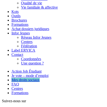
Qualité de vie
Vie familiale & affective
Kots
Outils
Brochures
Formations
Achat dossiers juridiques
Infor Jeunes
Réseau Infor Jeunes
Centres
Fédération
Label ERYICA
Contact
Coordonnées
Une question ?
Action Job Étudiant
Je vote – mode d’emploi
Mes droits sociaux
FAQ
Centres
Formations
Suivez-nous sur