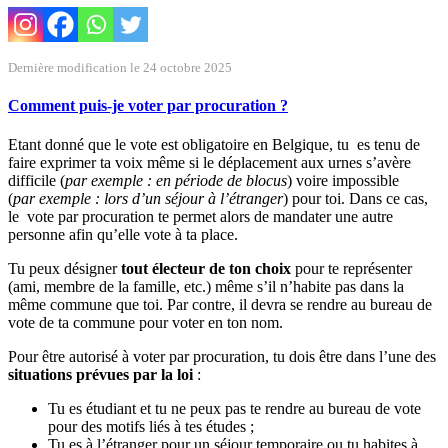
Dernière modification le 24 octobre 2025
Comment puis-je voter par procuration ?
Etant donné que le vote est obligatoire en Belgique, tu es tenu de
faire exprimer ta voix même si le déplacement aux urnes s’avère
difficile (
par
exemple :
en période de blocus
) voire impossible
(
par
exemple : lors d’un séjour à l’étranger
) pour toi. Dans ce cas,
le vote par procuration te permet alors de mandater une autre
personne afin qu’elle vote à ta place.
Tu peux désigner
tout électeur de ton choix
pour te représenter
(ami, membre de la famille, etc.) même s’il n’habite pas dans la
même commune que toi. Par contre, il devra se rendre au bureau de
vote de ta commune pour voter en ton nom.
Pour être autorisé à voter par procuration, tu dois être dans l’une des
situations prévues par la loi
:
Tu es étudiant et tu ne peux pas te rendre au bureau de vote
pour des motifs liés à tes études ;
Tu es à l’étranger pour un séjour temporaire ou tu habites à