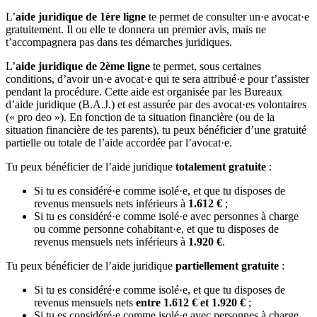
L’
aide juridique de 1ère ligne
te permet de consulter un·e avocat·e
gratuitement. Il ou elle te donnera un premier avis, mais ne
t’accompagnera pas dans tes démarches juridiques.
L’
aide juridique de 2ème ligne
te permet, sous certaines
conditions, d’avoir un·e avocat·e qui te sera attribué·e pour t’assister
pendant la procédure. Cette aide est organisée par les Bureaux
d’aide juridique (B.A.J.) et est assurée par des avocat·es volontaires
(« pro deo »). En fonction de ta situation financière (ou de la
situation financière de tes parents), tu peux bénéficier d’une gratuité
partielle ou totale de l’aide accordée par l’avocat·e.
Tu peux bénéficier de l’aide juridique
totalement gratuite
:
Si tu es considéré·e comme isolé·e, et que tu disposes de
revenus mensuels nets inférieurs à
1.612 €
;
Si tu es considéré·e comme isolé·e avec personnes à charge
ou comme personne cohabitant·e, et que tu disposes de
revenus mensuels nets inférieurs à
1.920 €
.
Tu peux bénéficier de l’aide juridique
partiellement gratuite
:
Si tu es considéré·e comme isolé·e, et que tu disposes de
revenus mensuels nets
entre 1.612 € et 1.920 €
;
Si tu es considéré·e comme isolé·e avec personnes à charge