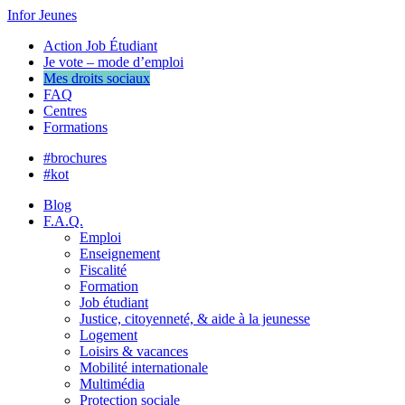
Infor Jeunes
Action Job Étudiant
Je vote – mode d’emploi
Mes droits sociaux
FAQ
Centres
Formations
#brochures
#kot
Blog
F.A.Q.
Emploi
Enseignement
Fiscalité
Formation
Job étudiant
Justice, citoyenneté, & aide à la jeunesse
Logement
Loisirs & vacances
Mobilité internationale
Multimédia
Protection sociale