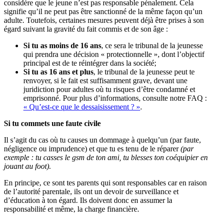
considère que le jeune n’est pas responsable pénalement. Cela
signifie qu’il ne peut pas être sanctionné de la même façon qu’un
adulte. Toutefois, certaines mesures peuvent déjà être prises à son
égard suivant la gravité du fait commis et de son âge :
Si tu as moins de 16 ans
, ce sera le tribunal de la jeunesse
qui prendra une décision « protectionnelle », dont l’objectif
principal est de te réintégrer dans la société;
Si tu as 16 ans et plus
, le tribunal de la jeunesse peut te
renvoyer, si le fait est suffisamment grave, devant une
juridiction pour adultes où tu risques d’être condamné et
emprisonné. Pour plus d’informations, consulte notre FAQ :
« Qu’est-ce que le dessaisissement ? »
.
Si tu commets une faute civile
Il s’agit du cas où tu causes un dommage à quelqu’un (par faute,
négligence ou imprudence) et que tu es tenu de le réparer
(par
exemple : tu casses le gsm de ton ami, tu blesses ton coéquipier en
jouant au foot).
En principe, ce sont tes parents qui sont responsables car en raison
de l’autorité parentale, ils ont un devoir de surveillance et
d’éducation à ton égard. Ils doivent donc en assumer la
responsabilité et même, la charge financière.