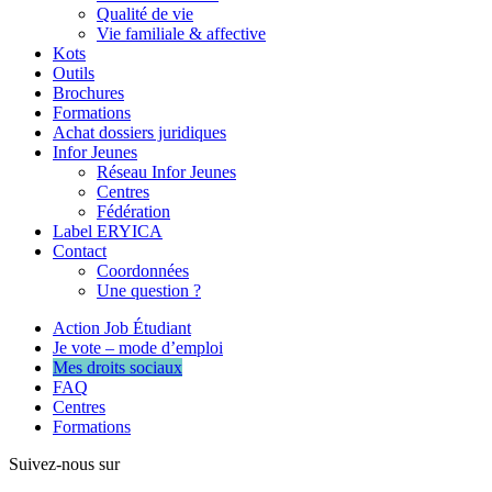
Qualité de vie
Vie familiale & affective
Kots
Outils
Brochures
Formations
Achat dossiers juridiques
Infor Jeunes
Réseau Infor Jeunes
Centres
Fédération
Label ERYICA
Contact
Coordonnées
Une question ?
Action Job Étudiant
Je vote – mode d’emploi
Mes droits sociaux
FAQ
Centres
Formations
Suivez-nous sur