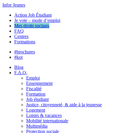
Infor Jeunes
Action Job Étudiant
Je vote – mode d’emploi
Mes droits sociaux
FAQ
Centres
Formations
#brochures
#kot
Blog
F.A.Q.
Emploi
Enseignement
Fiscalité
Formation
Job étudiant
Justice, citoyenneté, & aide à la jeunesse
Logement
Loisirs & vacances
Mobilité internationale
Multimédia
Protection sociale