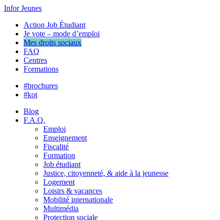
Infor Jeunes
Action Job Étudiant
Je vote – mode d’emploi
Mes droits sociaux
FAQ
Centres
Formations
#brochures
#kot
Blog
F.A.Q.
Emploi
Enseignement
Fiscalité
Formation
Job étudiant
Justice, citoyenneté, & aide à la jeunesse
Logement
Loisirs & vacances
Mobilité internationale
Multimédia
Protection sociale