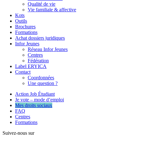
Qualité de vie
Vie familiale & affective
Kots
Outils
Brochures
Formations
Achat dossiers juridiques
Infor Jeunes
Réseau Infor Jeunes
Centres
Fédération
Label ERYICA
Contact
Coordonnées
Une question ?
Action Job Étudiant
Je vote – mode d’emploi
Mes droits sociaux
FAQ
Centres
Formations
Suivez-nous sur