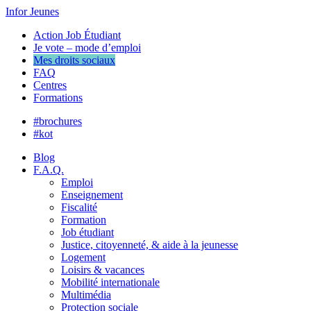
Infor Jeunes
Action Job Étudiant
Je vote – mode d’emploi
Mes droits sociaux
FAQ
Centres
Formations
#brochures
#kot
Blog
F.A.Q.
Emploi
Enseignement
Fiscalité
Formation
Job étudiant
Justice, citoyenneté, & aide à la jeunesse
Logement
Loisirs & vacances
Mobilité internationale
Multimédia
Protection sociale