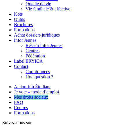
Qualité de vie
Vie familiale & affective
Kots
Outils
Brochures
Formations
Achat dossiers juridiques
Infor Jeunes
Réseau Infor Jeunes
Centres
Fédération
Label ERYICA
Contact
Coordonnées
Une question ?
Action Job Étudiant
Je vote – mode d’emploi
Mes droits sociaux
FAQ
Centres
Formations
Suivez-nous sur