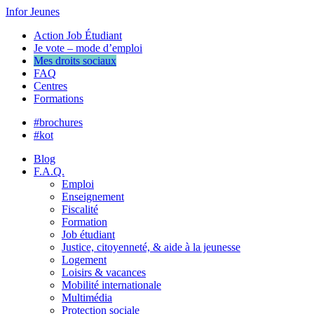
Infor Jeunes
Action Job Étudiant
Je vote – mode d’emploi
Mes droits sociaux
FAQ
Centres
Formations
#brochures
#kot
Blog
F.A.Q.
Emploi
Enseignement
Fiscalité
Formation
Job étudiant
Justice, citoyenneté, & aide à la jeunesse
Logement
Loisirs & vacances
Mobilité internationale
Multimédia
Protection sociale