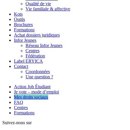
Qualité de vie
Vie familiale & affective
Kots
Outils
Brochures
Formations
Achat dossiers juridiques
Infor Jeunes
Réseau Infor Jeunes
Centres
Fédération
Label ERYICA
Contact
Coordonnées
Une question ?
Action Job Étudiant
Je vote – mode d’emploi
Mes droits sociaux
FAQ
Centres
Formations
Suivez-nous sur