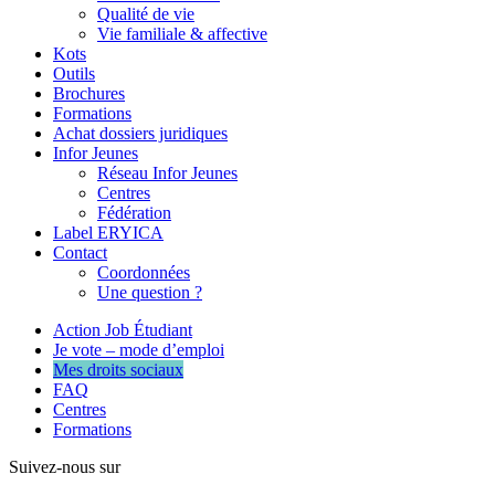
Qualité de vie
Vie familiale & affective
Kots
Outils
Brochures
Formations
Achat dossiers juridiques
Infor Jeunes
Réseau Infor Jeunes
Centres
Fédération
Label ERYICA
Contact
Coordonnées
Une question ?
Action Job Étudiant
Je vote – mode d’emploi
Mes droits sociaux
FAQ
Centres
Formations
Suivez-nous sur