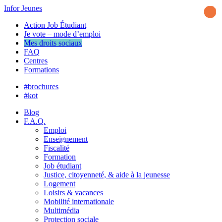
Infor Jeunes
Action Job Étudiant
Je vote – mode d’emploi
Mes droits sociaux
FAQ
Centres
Formations
#brochures
#kot
Blog
F.A.Q.
Emploi
Enseignement
Fiscalité
Formation
Job étudiant
Justice, citoyenneté, & aide à la jeunesse
Logement
Loisirs & vacances
Mobilité internationale
Multimédia
Protection sociale