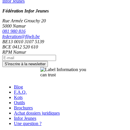
Infor Jeunes
Fédération Infor Jeunes
Rue Armée Grouchy 20
5000 Namur
081 980 816
federation@fijwb.be
BE13 0010 3107 5139
BCE 0412 520 610
RPM Namur
Blog
F.A.Q.
Kots
Outils
Brochures
Achat dossiers juridiques
Infor Jeunes
Une question ?