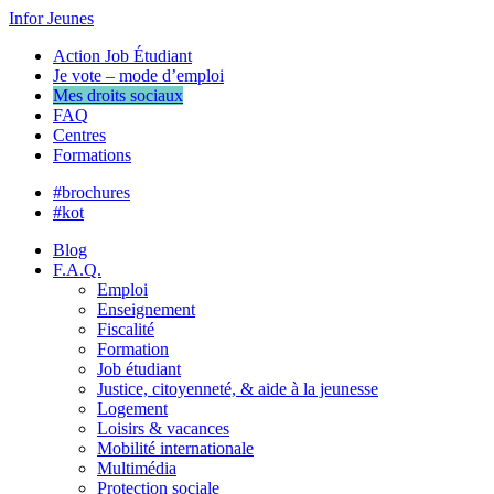
Infor Jeunes
Action Job Étudiant
Je vote – mode d’emploi
Mes droits sociaux
FAQ
Centres
Formations
#brochures
#kot
Blog
F.A.Q.
Emploi
Enseignement
Fiscalité
Formation
Job étudiant
Justice, citoyenneté, & aide à la jeunesse
Logement
Loisirs & vacances
Mobilité internationale
Multimédia
Protection sociale