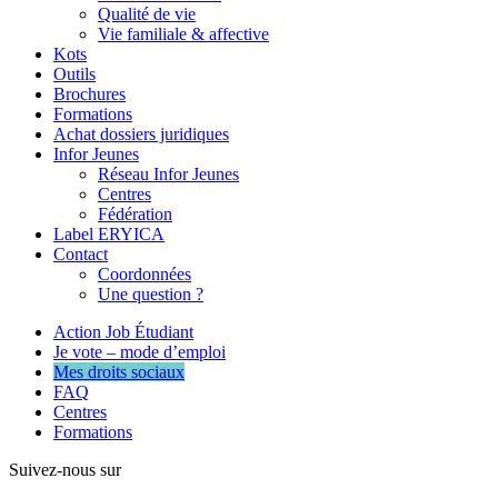
Qualité de vie
Vie familiale & affective
Kots
Outils
Brochures
Formations
Achat dossiers juridiques
Infor Jeunes
Réseau Infor Jeunes
Centres
Fédération
Label ERYICA
Contact
Coordonnées
Une question ?
Action Job Étudiant
Je vote – mode d’emploi
Mes droits sociaux
FAQ
Centres
Formations
Suivez-nous sur