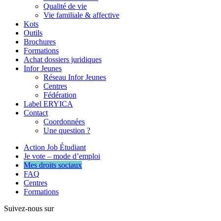
Qualité de vie
Vie familiale & affective
Kots
Outils
Brochures
Formations
Achat dossiers juridiques
Infor Jeunes
Réseau Infor Jeunes
Centres
Fédération
Label ERYICA
Contact
Coordonnées
Une question ?
Action Job Étudiant
Je vote – mode d’emploi
Mes droits sociaux
FAQ
Centres
Formations
Suivez-nous sur