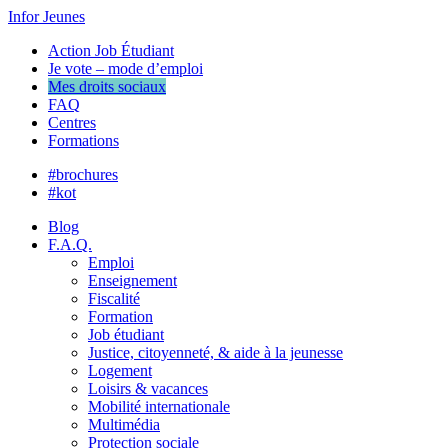
Infor Jeunes
Action Job Étudiant
Je vote – mode d’emploi
Mes droits sociaux
FAQ
Centres
Formations
#brochures
#kot
Blog
F.A.Q.
Emploi
Enseignement
Fiscalité
Formation
Job étudiant
Justice, citoyenneté, & aide à la jeunesse
Logement
Loisirs & vacances
Mobilité internationale
Multimédia
Protection sociale