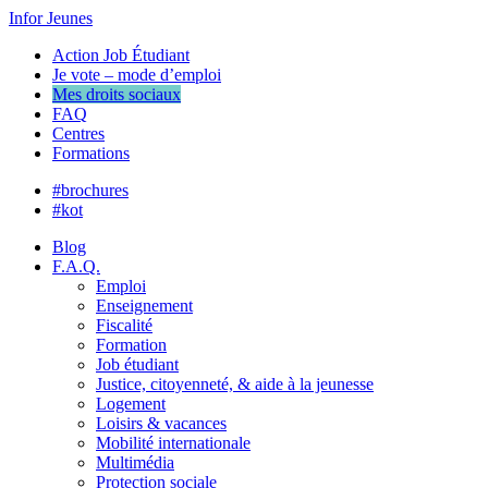
Infor Jeunes
Action Job Étudiant
Je vote – mode d’emploi
Mes droits sociaux
FAQ
Centres
Formations
#brochures
#kot
Blog
F.A.Q.
Emploi
Enseignement
Fiscalité
Formation
Job étudiant
Justice, citoyenneté, & aide à la jeunesse
Logement
Loisirs & vacances
Mobilité internationale
Multimédia
Protection sociale