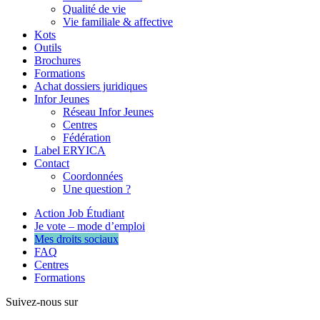
Qualité de vie
Vie familiale & affective
Kots
Outils
Brochures
Formations
Achat dossiers juridiques
Infor Jeunes
Réseau Infor Jeunes
Centres
Fédération
Label ERYICA
Contact
Coordonnées
Une question ?
Action Job Étudiant
Je vote – mode d’emploi
Mes droits sociaux
FAQ
Centres
Formations
Suivez-nous sur