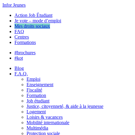
Infor Jeunes
Action Job Étudiant
Je vote – mode d’emploi
Mes droits sociaux
FAQ
Centres
Formations
#brochures
#kot
Blog
F.A.Q.
Emploi
Enseignement
Fiscalité
Formation
Job étudiant
Justice, citoyenneté, & aide à la jeunesse
Logement
Loisirs & vacances
Mobilité internationale
Multimédia
Protection sociale