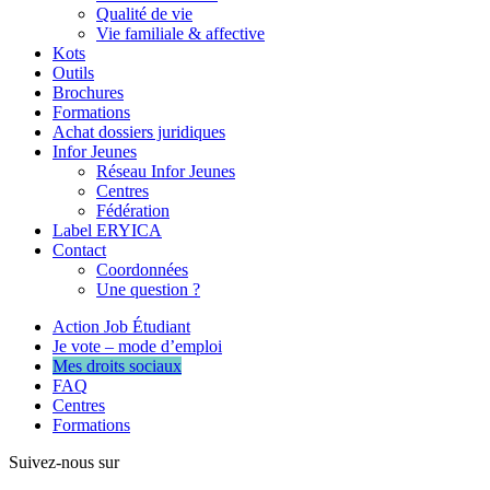
Qualité de vie
Vie familiale & affective
Kots
Outils
Brochures
Formations
Achat dossiers juridiques
Infor Jeunes
Réseau Infor Jeunes
Centres
Fédération
Label ERYICA
Contact
Coordonnées
Une question ?
Action Job Étudiant
Je vote – mode d’emploi
Mes droits sociaux
FAQ
Centres
Formations
Suivez-nous sur