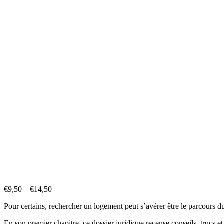
€
9,50
–
€
14,50
Pour certains, rechercher un logement peut s’avérer être le parcours d
En son premier chapitre, ce dossier juridique recense conseils, trucs e