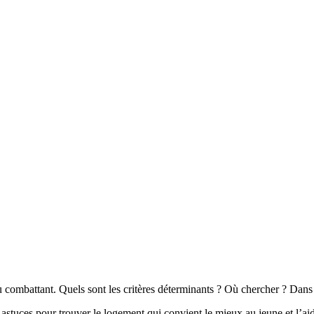
u combattant. Quels sont les critères déterminants ? Où chercher ? Dans 
t astuces pour trouver le logement qui convient le mieux au jeune et l’a