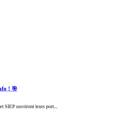
nfo ! 🎯
t SIEP ouvriront leurs port...