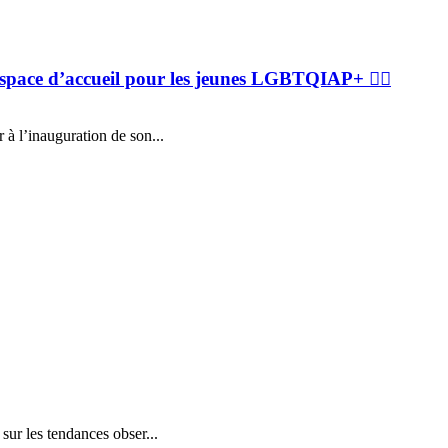
space d’accueil pour les jeunes LGBTQIAP+ 🏳️‍🌈
r à l’inauguration de son...
 sur les tendances obser...