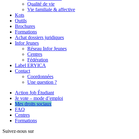
Qualité de vie
Vie familiale & affective
Kots
Outils
Brochures
Formations
Achat dossiers juridiques
Infor Jeunes
Réseau Infor Jeunes
Centres
Fédération
Label ERYICA
Contact
Coordonnées
Une question ?
Action Job Étudiant
Je vote – mode d’emploi
Mes droits sociaux
FAQ
Centres
Formations
Suivez-nous sur