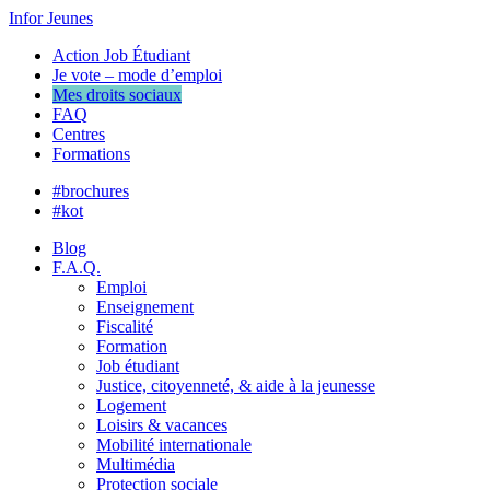
Infor Jeunes
Action Job Étudiant
Je vote – mode d’emploi
Mes droits sociaux
FAQ
Centres
Formations
#brochures
#kot
Blog
F.A.Q.
Emploi
Enseignement
Fiscalité
Formation
Job étudiant
Justice, citoyenneté, & aide à la jeunesse
Logement
Loisirs & vacances
Mobilité internationale
Multimédia
Protection sociale