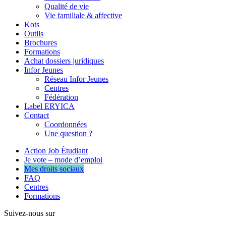
Qualité de vie
Vie familiale & affective
Kots
Outils
Brochures
Formations
Achat dossiers juridiques
Infor Jeunes
Réseau Infor Jeunes
Centres
Fédération
Label ERYICA
Contact
Coordonnées
Une question ?
Action Job Étudiant
Je vote – mode d’emploi
Mes droits sociaux
FAQ
Centres
Formations
Suivez-nous sur