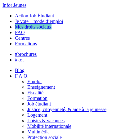
Infor Jeunes
Action Job Étudiant
Je vote – mode d’emploi
Mes droits sociaux
FAQ
Centres
Formations
#brochures
#kot
Blog
F.A.Q.
Emploi
Enseignement
Fiscalité
Formation
Job étudiant
Justice, citoyenneté, & aide à la jeunesse
Logement
Loisirs & vacances
Mobilité internationale
Multimédia
Protection sociale