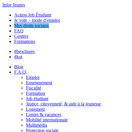
Infor Jeunes
Action Job Étudiant
Je vote – mode d’emploi
Mes droits sociaux
FAQ
Centres
Formations
#brochures
#kot
Blog
F.A.Q.
Emploi
Enseignement
Fiscalité
Formation
Job étudiant
Justice, citoyenneté, & aide à la jeunesse
Logement
Loisirs & vacances
Mobilité internationale
Multimédia
Protection sociale