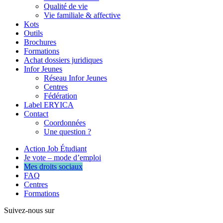
Qualité de vie
Vie familiale & affective
Kots
Outils
Brochures
Formations
Achat dossiers juridiques
Infor Jeunes
Réseau Infor Jeunes
Centres
Fédération
Label ERYICA
Contact
Coordonnées
Une question ?
Action Job Étudiant
Je vote – mode d’emploi
Mes droits sociaux
FAQ
Centres
Formations
Suivez-nous sur