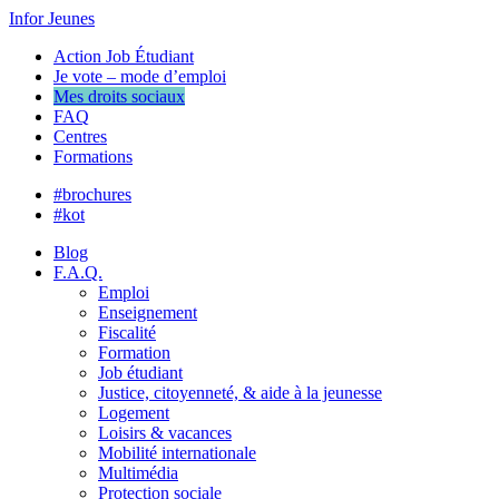
Infor Jeunes
Action Job Étudiant
Je vote – mode d’emploi
Mes droits sociaux
FAQ
Centres
Formations
#brochures
#kot
Blog
F.A.Q.
Emploi
Enseignement
Fiscalité
Formation
Job étudiant
Justice, citoyenneté, & aide à la jeunesse
Logement
Loisirs & vacances
Mobilité internationale
Multimédia
Protection sociale