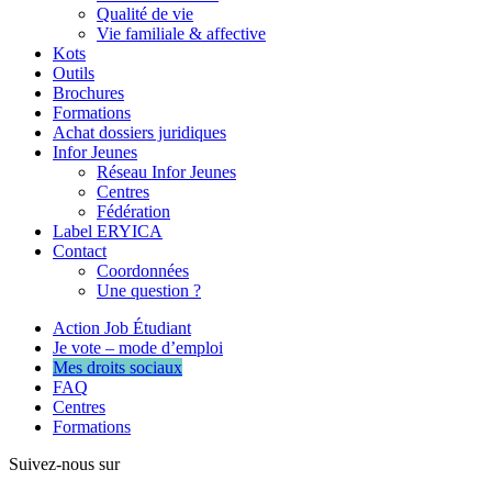
Qualité de vie
Vie familiale & affective
Kots
Outils
Brochures
Formations
Achat dossiers juridiques
Infor Jeunes
Réseau Infor Jeunes
Centres
Fédération
Label ERYICA
Contact
Coordonnées
Une question ?
Action Job Étudiant
Je vote – mode d’emploi
Mes droits sociaux
FAQ
Centres
Formations
Suivez-nous sur