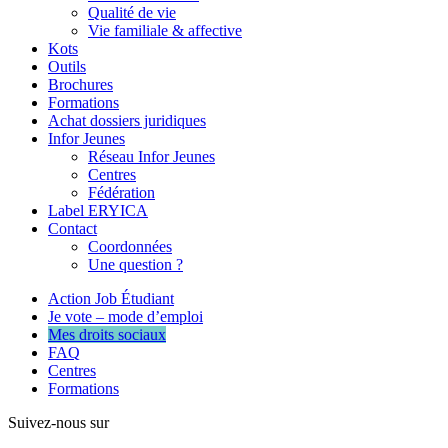
Qualité de vie
Vie familiale & affective
Kots
Outils
Brochures
Formations
Achat dossiers juridiques
Infor Jeunes
Réseau Infor Jeunes
Centres
Fédération
Label ERYICA
Contact
Coordonnées
Une question ?
Action Job Étudiant
Je vote – mode d’emploi
Mes droits sociaux
FAQ
Centres
Formations
Suivez-nous sur