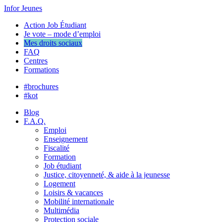
Infor Jeunes
Action Job Étudiant
Je vote – mode d’emploi
Mes droits sociaux
FAQ
Centres
Formations
#brochures
#kot
Blog
F.A.Q.
Emploi
Enseignement
Fiscalité
Formation
Job étudiant
Justice, citoyenneté, & aide à la jeunesse
Logement
Loisirs & vacances
Mobilité internationale
Multimédia
Protection sociale