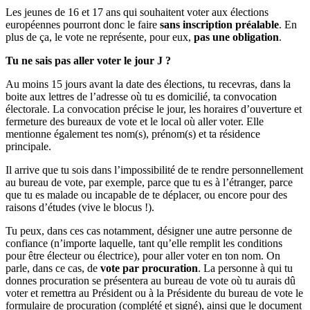
Les jeunes de 16 et 17 ans qui souhaitent voter aux élections
européennes pourront donc le faire
sans inscription préalable
. En
plus de ça, le vote ne représente, pour eux,
pas une obligation
.
Tu ne sais pas aller voter le jour J ?
Au moins 15 jours avant la date des élections, tu recevras, dans la
boite aux lettres de l’adresse où tu es domicilié, ta convocation
électorale. La convocation précise le jour, les horaires d’ouverture et
fermeture des bureaux de vote et le local où aller voter. Elle
mentionne également tes nom(s), prénom(s) et ta résidence
principale.
Il arrive que tu sois dans l’impossibilité de te rendre personnellement
au bureau de vote, par exemple, parce que tu es à l’étranger, parce
que tu es malade ou incapable de te déplacer, ou encore pour des
raisons d’études (vive le blocus !).
Tu peux, dans ces cas notamment, désigner une autre personne de
confiance (n’importe laquelle, tant qu’elle remplit les conditions
pour être électeur ou électrice), pour aller voter en ton nom. On
parle, dans ce cas, de
vote par procuration
. La personne à qui tu
donnes procuration se présentera au bureau de vote où tu aurais dû
voter et remettra au Président ou à la Présidente du bureau de vote le
formulaire de procuration (complété et signé), ainsi que le document