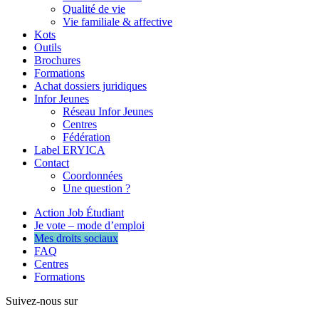
Qualité de vie
Vie familiale & affective
Kots
Outils
Brochures
Formations
Achat dossiers juridiques
Infor Jeunes
Réseau Infor Jeunes
Centres
Fédération
Label ERYICA
Contact
Coordonnées
Une question ?
Action Job Étudiant
Je vote – mode d’emploi
Mes droits sociaux
FAQ
Centres
Formations
Suivez-nous sur