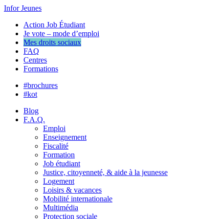
Infor Jeunes
Action Job Étudiant
Je vote – mode d’emploi
Mes droits sociaux
FAQ
Centres
Formations
#brochures
#kot
Blog
F.A.Q.
Emploi
Enseignement
Fiscalité
Formation
Job étudiant
Justice, citoyenneté, & aide à la jeunesse
Logement
Loisirs & vacances
Mobilité internationale
Multimédia
Protection sociale