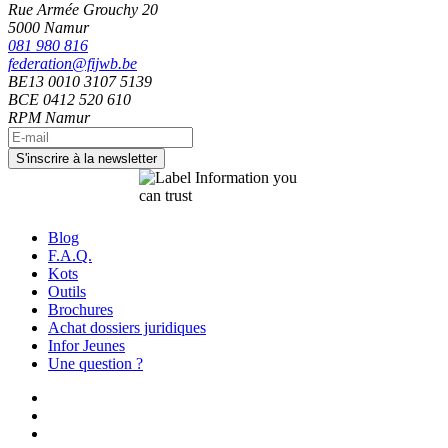
Rue Armée Grouchy 20
5000 Namur
081 980 816
federation@fijwb.be
BE13 0010 3107 5139
BCE 0412 520 610
RPM Namur
Blog
F.A.Q.
Kots
Outils
Brochures
Achat dossiers juridiques
Infor Jeunes
Une question ?