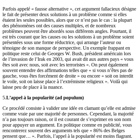
Parfois appelé « fausse alternative », cet argument fallacieux désigne
le fait de présenter deux solutions à un problème comme si elles
étaient les seules possibles, alors que ce n’est pas le cas : la plupart
des phénomènes ont des causes multiples, et de nombreux
problèmes peuvent être abordés sous différents angles. Pourtant, il
est très courant que les causes ou les solutions à un problème soient
présentées sous une forme réductrice, qui arrange l’auteur ou
témoigne de son manque de perspective. Un exemple frappant en
politique reste celui de Georges W. Bush, président américain lors
de l’invasion de l’Irak en 2003, qui avait dit aux autres pays « vous
êtes soit avec nous, soit avec les terroristes ». On peut également
souvent entendre des affirmations telles que « si vous n’êtes pas de
gauche, vous êtes forcément de droite » ou encore « soit on interdit
le voile, soit on laisse place à l’extrémisme religieux ». Voilà qui
laisse peu de place à la nuance.
5.
L’appel à la popularité (ad populum)
Ce procédé consiste à valider une idée en clamant qu’elle est admise
comme vraie par une majorité de personnes. Cependant, la majorité
n’a pas toujours raison, or il est courant de s’exprimer en son nom
pour appuyer un argument. En politique comme en publicité, vous
rencontrerez souvent des arguments tels que « 86% des Belges
pensent que… ». Parfois, l’appel à la popularité est moins flagrant.