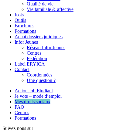
Qualité de vie
Vie familiale & affective
Kots
Outils
Brochures
Formations
Achat dossiers juridiques
Infor Jeunes
Réseau Infor Jeunes
Centres
Fédération
Label ERYICA
Contact
Coordonnées
Une question ?
Action Job Étudiant
Je vote – mode d’emploi
Mes droits sociaux
FAQ
Centres
Formations
Suivez-nous sur