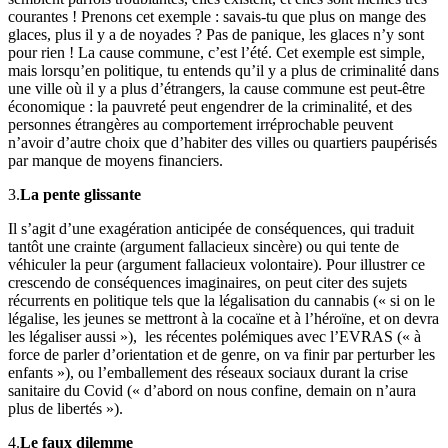
courantes ! Prenons cet exemple : savais-tu que plus on mange des
glaces, plus il y a de noyades ? Pas de panique, les glaces n’y sont
pour rien ! La cause commune, c’est l’été. Cet exemple est simple,
mais lorsqu’en politique, tu entends qu’il y a plus de criminalité dans
une ville où il y a plus d’étrangers, la cause commune est peut-être
économique : la pauvreté peut engendrer de la criminalité, et des
personnes étrangères au comportement irréprochable peuvent
n’avoir d’autre choix que d’habiter des villes ou quartiers paupérisés
par manque de moyens financiers.
3.
La pente glissante
Il s’agit d’une exagération anticipée de conséquences, qui traduit
tantôt une crainte (argument fallacieux sincère) ou qui tente de
véhiculer la peur (argument fallacieux volontaire). Pour illustrer ce
crescendo de conséquences imaginaires, on peut citer des sujets
récurrents en politique tels que la légalisation du cannabis (« si on le
légalise, les jeunes se mettront à la cocaïne et à l’héroïne, et on devra
les légaliser aussi »), les récentes polémiques avec l’EVRAS (« à
force de parler d’orientation et de genre, on va finir par perturber les
enfants »), ou l’emballement des réseaux sociaux durant la crise
sanitaire du Covid (« d’abord on nous confine, demain on n’aura
plus de libertés »).
4.
Le faux dilemme