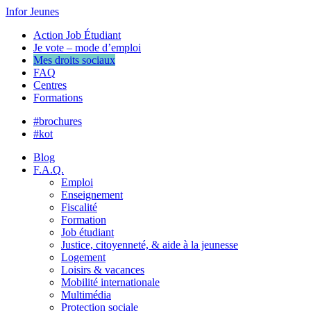
Infor Jeunes
Action Job Étudiant
Je vote – mode d’emploi
Mes droits sociaux
FAQ
Centres
Formations
#brochures
#kot
Blog
F.A.Q.
Emploi
Enseignement
Fiscalité
Formation
Job étudiant
Justice, citoyenneté, & aide à la jeunesse
Logement
Loisirs & vacances
Mobilité internationale
Multimédia
Protection sociale