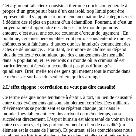
Cet argument fallacieux consiste à tirer une conclusion générale à
propos d’un groupe sur base d’un cas isolé, trop limité pour être
représentatif. Il s’appuie sur notre tendance naturelle à catégoriser et
à déduire des règles en partant d’un échantillon. Pourtant, si c’est un
moyen rapide d’apprendre des choses sur le monde qui nous
entoure, c’est aussi une source courante d’erreur de jugement ! En
politique, certaines personnalités vont parfois sous-entendre que les
chômeurs sont fainéants, d’autres que les immigrés commettent des
actes de délinquance… Pourtant, le nombre de chômeurs dépend
plus du contexte économique que des changements de mentalité
dans la population, et les endroits du monde où la criminalité est
particulièrement élevée n’accueillent pas plus d’immigrés
qu’ailleurs. Bref, méfie-toi des gens qui mettent tout le monde dans
le même sac sur base du seul critère qui les arrange.
2.
L’effet cigogne : corrélation ne veut pas dire causalité
Ce terme désigne notre tendance à établir, à tort, un lien de causalité
entre deux événements qui sont simplement corrélés. Des milliards
d’évènements se produisent et se répètent chaque jour dans le
monde. Inévitablement, certains arrivent en même temps, ou se
succèdent directement. L’esprit humain est alors tenté de voir un lien
entre ces choses, et plus particulièrement un lien de causalité (un
élément est la cause de l’autre). Et pourtant, si les coïncidences nous
semblent parfois troublantes, elles existent, et elles sont mêmes très