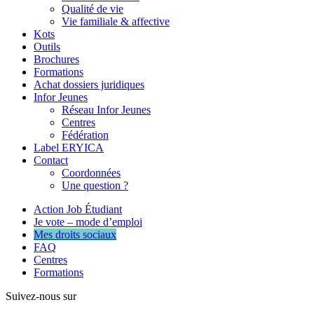
Qualité de vie
Vie familiale & affective
Kots
Outils
Brochures
Formations
Achat dossiers juridiques
Infor Jeunes
Réseau Infor Jeunes
Centres
Fédération
Label ERYICA
Contact
Coordonnées
Une question ?
Action Job Étudiant
Je vote – mode d’emploi
Mes droits sociaux
FAQ
Centres
Formations
Suivez-nous sur