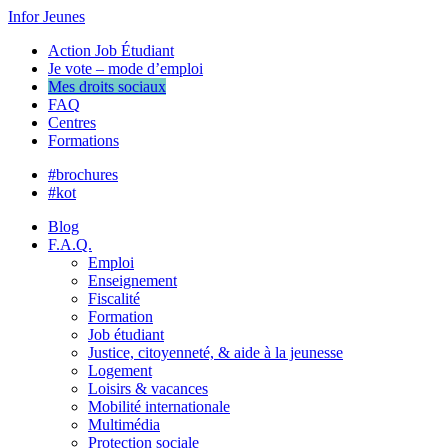
Infor Jeunes
Action Job Étudiant
Je vote – mode d’emploi
Mes droits sociaux
FAQ
Centres
Formations
#brochures
#kot
Blog
F.A.Q.
Emploi
Enseignement
Fiscalité
Formation
Job étudiant
Justice, citoyenneté, & aide à la jeunesse
Logement
Loisirs & vacances
Mobilité internationale
Multimédia
Protection sociale