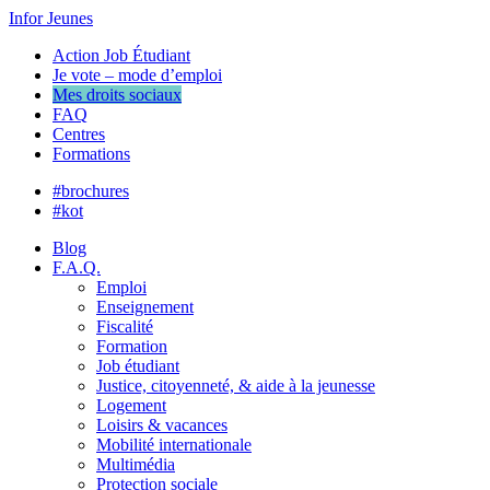
Infor Jeunes
Action Job Étudiant
Je vote – mode d’emploi
Mes droits sociaux
FAQ
Centres
Formations
#brochures
#kot
Blog
F.A.Q.
Emploi
Enseignement
Fiscalité
Formation
Job étudiant
Justice, citoyenneté, & aide à la jeunesse
Logement
Loisirs & vacances
Mobilité internationale
Multimédia
Protection sociale