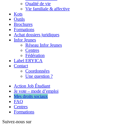
Qualité de vie
Vie familiale & affective
Kots
Outils
Brochures
Formations
Achat dossiers juridiques
Infor Jeunes
Réseau Infor Jeunes
Centres
Fédération
Label ERYICA
Contact
Coordonnées
Une question ?
Action Job Étudiant
Je vote – mode d’emploi
Mes droits sociaux
FAQ
Centres
Formations
Suivez-nous sur