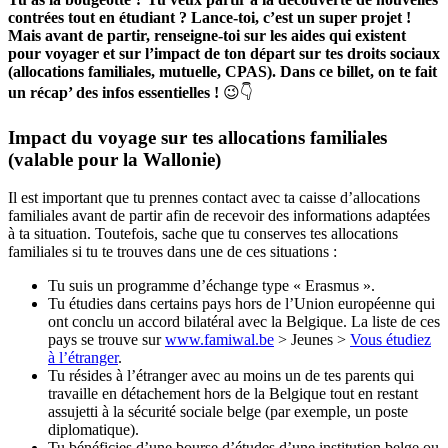
contrées tout en étudiant ? Lance-toi, c’est un super projet !
Mais avant de partir, renseigne-toi sur les aides qui existent
pour voyager et sur l’impact de ton départ sur tes droits sociaux
(allocations familiales, mutuelle, CPAS). Dans ce billet, on te fait
un récap’ des infos essentielles !
😉👇
Impact du voyage sur tes allocations familiales
(valable pour la Wallonie)
Il est important que tu prennes contact avec ta caisse d’allocations
familiales avant de partir afin de recevoir des informations adaptées
à ta situation. Toutefois, sache que tu conserves tes allocations
familiales si tu te trouves dans une de ces situations :
Tu suis un programme d’échange type « Erasmus ».
Tu étudies dans certains pays hors de l’Union européenne qui
ont conclu un accord bilatéral avec la Belgique. La liste de ces
pays se trouve sur
www.famiwal.be
> Jeunes >
Vous étudiez
à l’étranger
.
Tu résides à l’étranger avec au moins un de tes parents qui
travaille en détachement hors de la Belgique tout en restant
assujetti à la sécurité sociale belge (par exemple, un poste
diplomatique).
Tu bénéficies d’une bourse d’études d’une institution belge ou