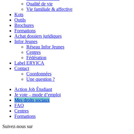
Qualité de vie
Vie familiale & affective
Kots
Outils
Brochures
Formations
Achat dossiers juridiques
Infor Jeunes
Réseau Infor Jeunes
Centres
Fédération
Label ERYICA
Contact
Coordonnées
Une question ?
Action Job Étudiant
Je vote – mode d’emploi
Mes droits sociaux
FAQ
Centres
Formations
Suivez-nous sur