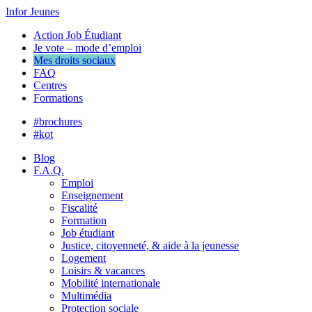
Infor Jeunes
Action Job Étudiant
Je vote – mode d’emploi
Mes droits sociaux
FAQ
Centres
Formations
#brochures
#kot
Blog
F.A.Q.
Emploi
Enseignement
Fiscalité
Formation
Job étudiant
Justice, citoyenneté, & aide à la jeunesse
Logement
Loisirs & vacances
Mobilité internationale
Multimédia
Protection sociale