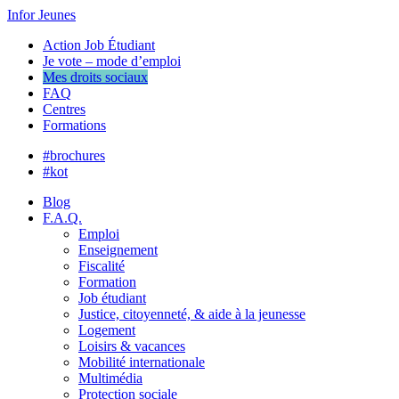
Infor Jeunes
Action Job Étudiant
Je vote – mode d’emploi
Mes droits sociaux
FAQ
Centres
Formations
#brochures
#kot
Blog
F.A.Q.
Emploi
Enseignement
Fiscalité
Formation
Job étudiant
Justice, citoyenneté, & aide à la jeunesse
Logement
Loisirs & vacances
Mobilité internationale
Multimédia
Protection sociale