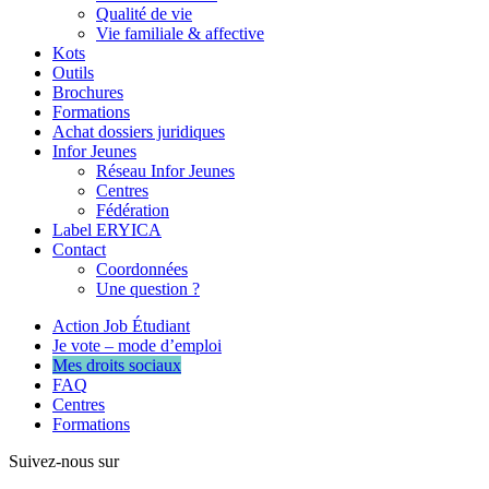
Qualité de vie
Vie familiale & affective
Kots
Outils
Brochures
Formations
Achat dossiers juridiques
Infor Jeunes
Réseau Infor Jeunes
Centres
Fédération
Label ERYICA
Contact
Coordonnées
Une question ?
Action Job Étudiant
Je vote – mode d’emploi
Mes droits sociaux
FAQ
Centres
Formations
Suivez-nous sur