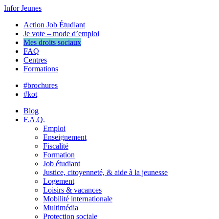
Infor Jeunes
Action Job Étudiant
Je vote – mode d’emploi
Mes droits sociaux
FAQ
Centres
Formations
#brochures
#kot
Blog
F.A.Q.
Emploi
Enseignement
Fiscalité
Formation
Job étudiant
Justice, citoyenneté, & aide à la jeunesse
Logement
Loisirs & vacances
Mobilité internationale
Multimédia
Protection sociale