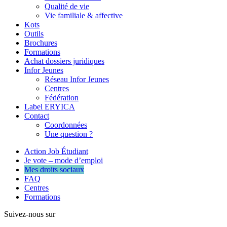
Qualité de vie
Vie familiale & affective
Kots
Outils
Brochures
Formations
Achat dossiers juridiques
Infor Jeunes
Réseau Infor Jeunes
Centres
Fédération
Label ERYICA
Contact
Coordonnées
Une question ?
Action Job Étudiant
Je vote – mode d’emploi
Mes droits sociaux
FAQ
Centres
Formations
Suivez-nous sur