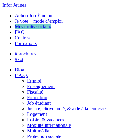
Infor Jeunes
Action Job Étudiant
Je vote – mode d’emploi
Mes droits sociaux
FAQ
Centres
Formations
#brochures
#kot
Blog
F.A.Q.
Emploi
Enseignement
Fiscalité
Formation
Job étudiant
Justice, citoyenneté, & aide à la jeunesse
Logement
Loisirs & vacances
Mobilité internationale
Multimédia
Protection sociale