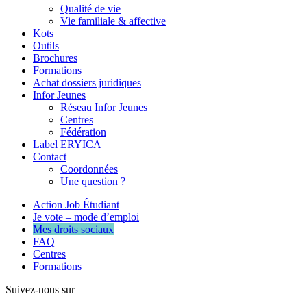
Qualité de vie
Vie familiale & affective
Kots
Outils
Brochures
Formations
Achat dossiers juridiques
Infor Jeunes
Réseau Infor Jeunes
Centres
Fédération
Label ERYICA
Contact
Coordonnées
Une question ?
Action Job Étudiant
Je vote – mode d’emploi
Mes droits sociaux
FAQ
Centres
Formations
Suivez-nous sur