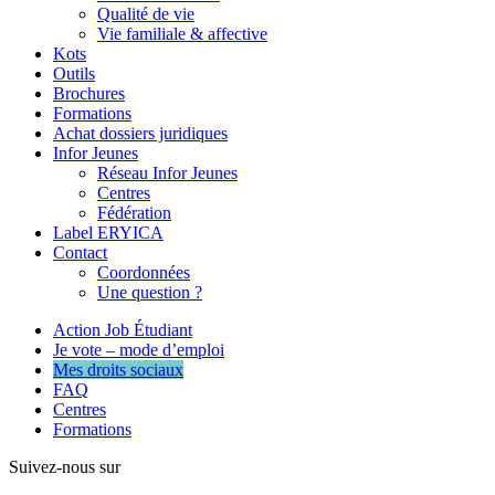
Qualité de vie
Vie familiale & affective
Kots
Outils
Brochures
Formations
Achat dossiers juridiques
Infor Jeunes
Réseau Infor Jeunes
Centres
Fédération
Label ERYICA
Contact
Coordonnées
Une question ?
Action Job Étudiant
Je vote – mode d’emploi
Mes droits sociaux
FAQ
Centres
Formations
Suivez-nous sur