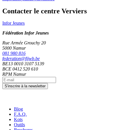
Contacter le centre Verviers
Infor Jeunes
Fédération Infor Jeunes
Rue Armée Grouchy 20
5000 Namur
081 980 816
federation@fijwb.be
BE13 0010 3107 5139
BCE 0412 520 610
RPM Namur
Blog
F.A.Q.
Kots
Outils
Brochures