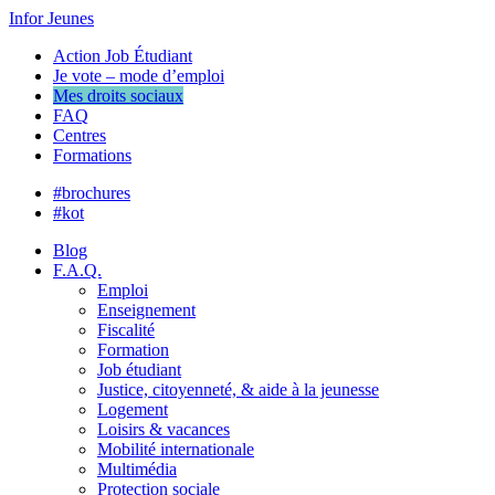
Infor Jeunes
Action Job Étudiant
Je vote – mode d’emploi
Mes droits sociaux
FAQ
Centres
Formations
#brochures
#kot
Blog
F.A.Q.
Emploi
Enseignement
Fiscalité
Formation
Job étudiant
Justice, citoyenneté, & aide à la jeunesse
Logement
Loisirs & vacances
Mobilité internationale
Multimédia
Protection sociale