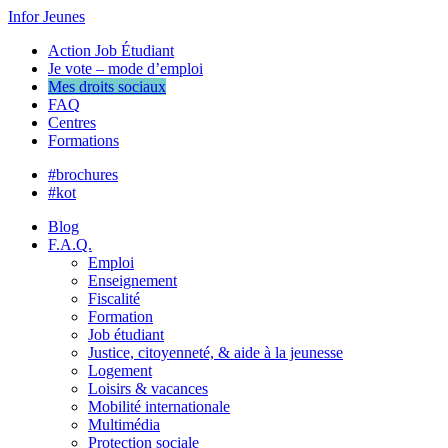
Infor Jeunes
Action Job Étudiant
Je vote – mode d’emploi
Mes droits sociaux
FAQ
Centres
Formations
#brochures
#kot
Blog
F.A.Q.
Emploi
Enseignement
Fiscalité
Formation
Job étudiant
Justice, citoyenneté, & aide à la jeunesse
Logement
Loisirs & vacances
Mobilité internationale
Multimédia
Protection sociale