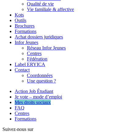
Qualité de vie
Vie familiale & affective
Kots
Outils
Brochures
Formations
Achat dossiers juridiques
Infor Jeunes
Réseau Infor Jeunes
Centres
Fédération
Label ERYICA
Contact
Coordonnées
Une question ?
Action Job Étudiant
Je vote – mode d’emploi
Mes droits sociaux
FAQ
Centres
Formations
Suivez-nous sur