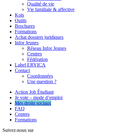
Qualité de vie
Vie familiale & affective
Kots
Outils
Brochures
Formations
Achat dossiers juridiques
Infor Jeunes
Réseau Infor Jeunes
Centres
Fédération
Label ERYICA
Contact
Coordonnées
Une question ?
Action Job Étudiant
Je vote – mode d’emploi
Mes droits sociaux
FAQ
Centres
Formations
Suivez-nous sur