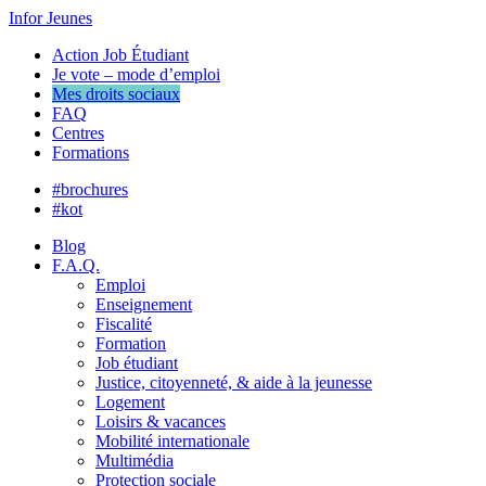
Infor Jeunes
Action Job Étudiant
Je vote – mode d’emploi
Mes droits sociaux
FAQ
Centres
Formations
#brochures
#kot
Blog
F.A.Q.
Emploi
Enseignement
Fiscalité
Formation
Job étudiant
Justice, citoyenneté, & aide à la jeunesse
Logement
Loisirs & vacances
Mobilité internationale
Multimédia
Protection sociale